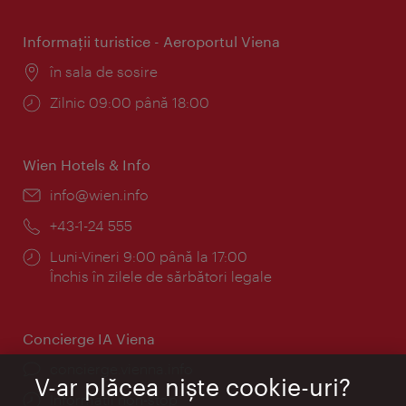
Informaţii turistice - Aeroportul Viena
Locul:
în sala de sosire
Program:
Zilnic 09:00 până 18:00
Wien Hotels & Info
E-
info@wien.info
mail:
Telefon:
+43-1-24 555
Program:
Luni-Vineri 9:00 până la 17:00
Închis în zilele de sărbători legale
Concierge IA Viena
concierge.vienna.info
V-ar plăcea nişte cookie-uri?
Informații non-stop