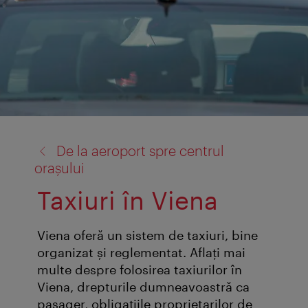
înapoi
De la aeroport spre centrul
la:
oraşului
Taxiuri în Viena
Viena oferă un sistem de taxiuri, bine
organizat și reglementat. Aflaţi mai
multe despre folosirea taxiurilor în
Viena, drepturile dumneavoastră ca
pasager, obligaţiile proprietarilor de