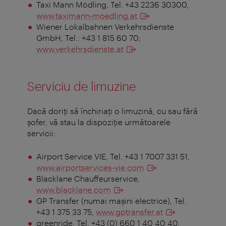
Taxi Mann Mödling, Tel. +43 2236 30300,
www.taximann-moedling.at
Wiener Lokalbahnen Verkehrsdienste
GmbH, Tel.: +43 1 815 60 70;
www.verkehrsdienste.at
Serviciu de limuzine
Dacă doriţi să închiriaţi o limuzină, cu sau fără
şofer, vă stau la dispoziţie următoarele
servicii:
Airport Service VIE, Tel. +43 1 7007 331 51,
www.airportservices-vie.com
Blacklane Chauffeurservice,
www.blacklane.com
GP Transfer (numai mașini electrice), Tel.
+43 1 375 33 75,
www.gptransfer.at
greenride, Tel. +43 (0) 660 1 40 40 40,