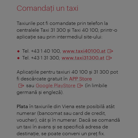
Comandați un taxi
Taxiurile pot fi comandate prin telefon la
centralele Taxi 31 300 și Taxi 40 100, printr-o
aplicație sau prin intermediul site-ului:
Tel. +43 1 40 100,
www.taxi40100.at
Tel. +43 1 31 300,
www.taxi31300.at
Aplicaţiile pentru taxiuri 40 100 şi 31 300 pot
fi descărcate gratuit în
APP Store
sau
Google PlayStore
(în limbile
germană şi engleză).
Plata
în taxiurile din Viena este posibilă atât
numerar (bancomat sau card de credit,
voucher), cât și în numerar. Dacă se comandă
un taxi în avans și se specifică adresa de
destinație, se poate conveni un preț fix.