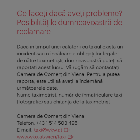
Ce faceţi dacă aveţi probleme?
Posibilităţile dumneavoastră de
reclamare
Dacă în timpul unei călătorii cu taxiul există un
incident sau o încălcare a obligaţiilor legale
de către taximetrişti, dumneavoastră puteţi să
raportaţi acest lucru. Vă rugăm să contactați
Camera de Comerț din Viena. Pentru a putea
raporta, este util să aveţi la îndemână
următoarele date:
Nume taximetrist, număr de înmatriculare taxi
(fotografie) sau chitanţa de la taximetrist
Camera de Comerț din Viena
Telefon: +43 1 514 503 495
E-mail:
taxi@wkw.at
www.wko.at/wien/taxi