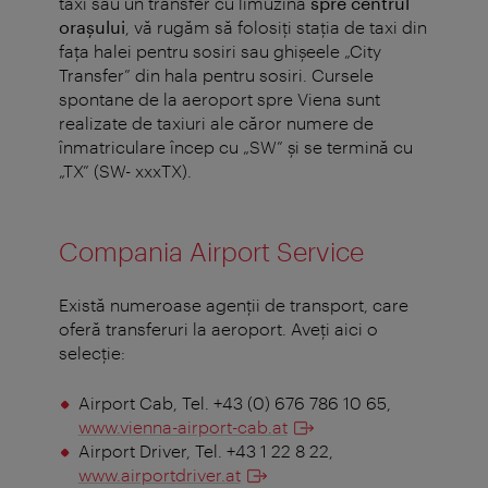
taxi
sau un transfer cu limuzină
spre centrul
orașului
, vă rugăm să folosiți stația de taxi din
fața halei pentru sosiri sau ghișeele „City
Transfer” din hala pentru sosiri. Cursele
spontane de la aeroport spre Viena sunt
realizate de taxiuri ale căror numere de
înmatriculare încep cu „SW” și se termină cu
„TX” (SW- xxxTX).
Compania Airport Service
Există numeroase agenţii de transport, care
oferă transferuri la aeroport. Aveţi aici o
selecţie:
Airport Cab, Tel. +43 (0) 676 786 10 65,
www.vienna-airport-cab.at
Airport Driver, Tel. +43 1 22 8 22,
www.airportdriver.at