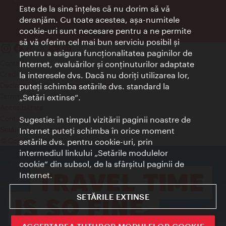
Este de la sine înţeles că nu dorim să vă
deranjăm. Cu toate acestea, aşa-numitele
cookie-uri sunt necesare pentru a ne permite
să vă oferim cel mai bun serviciu posibil şi
pentru a asigura funcţionalitatea paginilor de
Contact
Internet, evaluărilor şi conţinuturilor adaptate
Credits
la interesele dvs. Dacă nu doriţi utilizarea lor,
Declaraţie privind protecţia datelor
puteţi schimba setările dvs. standard la
Terms of Use
„Setări extinse“.
Accesibilitate
Contact presa
Sugestie: în timpul vizitării paginii noastre de
Internet puteţi schimba în orice moment
Setări module cookie
© Copyright Wien Tourismus
setările dvs. pentru cookie-uri, prin
intermediul linkului „Setările modulelor
cookie“ din subsol, de la sfârşitul paginii de
Internet.
SETĂRILE EXTINSE
Sign up now