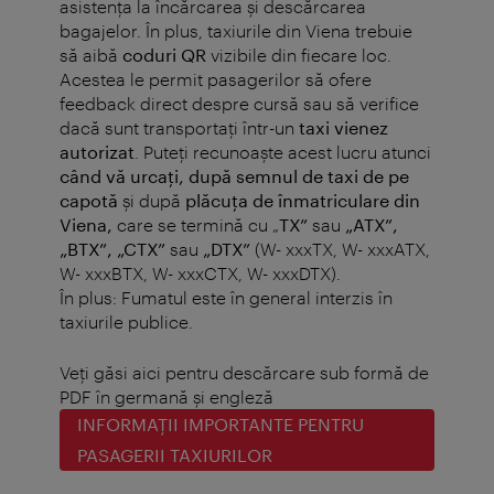
asistența la încărcarea și descărcarea
bagajelor. În plus, taxiurile din Viena trebuie
să aibă
coduri QR
vizibile din fiecare loc.
Acestea le permit pasagerilor să ofere
feedback direct despre cursă sau să verifice
dacă sunt transportați într-un
taxi vienez
autorizat
. Puteți recunoaște acest lucru atunci
când vă urcați, după semnul de taxi de pe
capotă
și după
plăcuța de înmatriculare din
Viena,
care se termină cu „
TX”
sau
„ATX”,
„BTX”, „CTX”
sau
„DTX”
(W- xxxTX, W- xxxATX,
W- xxxBTX, W- xxxCTX, W- xxxDTX).
În plus: Fumatul este în general interzis în
taxiurile publice.
Veţi găsi aici pentru descărcare sub formă de
PDF în germană şi engleză
INFORMAŢII IMPORTANTE PENTRU
PASAGERII TAXIURILOR