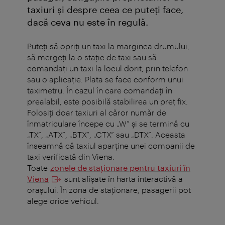
taxiuri şi despre ceea ce puteţi face,
dacă ceva nu este în regulă.
Puteți să opriți un taxi la marginea drumului,
să mergeți la o stație de taxi sau să
comandați un taxi la locul dorit, prin telefon
sau o aplicație. Plata se face conform unui
taximetru. În cazul în care comandaţi în
prealabil, este posibilă stabilirea un preţ fix.
Folosiți doar taxiuri al căror număr de
înmatriculare începe cu „W” și se termină cu
„TX”, „ATX”, „BTX”, „CTX” sau „DTX”. Aceasta
înseamnă că taxiul aparţine unei companii de
taxi verificată din Viena.
Toate
zonele de staţionare pentru taxiuri în
Viena
sunt afișate în harta interactivă a
orașului. În zona de staţionare, pasagerii pot
alege orice vehicul.