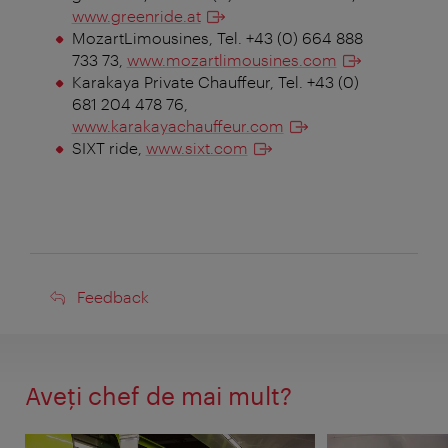
www.greenride.at
MozartLimousines, Tel. +43 (0) 664 888
733 73,
www.mozartlimousines.com
Karakaya Private Chauffeur, Tel. +43 (0)
681 204 478 76,
www.karakayachauffeur.com
SIXT ride,
www.sixt.com
Feedback
Feedback
Aveţi chef de mai mult?