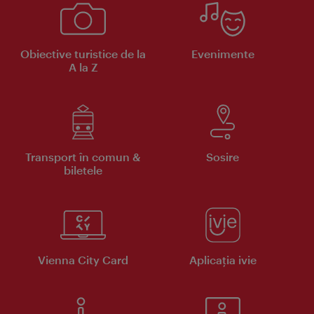
Obiective turistice de la
Evenimente
A la Z
Transport în comun &
Sosire
biletele
Vienna City Card
Aplicaţia ivie