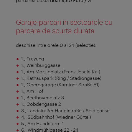
parcarea costa
doar 4,60 Euro / zi
.
Garaje-parcari in sectoarele cu
parcare de scurta durata
deschise intre orele 0 si 24 (selectie):
1., Freyung
1., Weihburggasse
1., Am Morzinplatz (Franz-Josefs-Kai)
1., Rathauspark (Ring / Stadiongasse)
1., Operngarage (Kärntner Straße 51)
1., Am Hof
1., Beethovenplatz 3
1., Cobdengasse 2
3., Landstraßer Hauptstraße / Seidlgasse
4., Südbahnhof (Wiedner Gürtel)
5., Am Hundsturm 1
6., Windmühlgasse 22 - 24