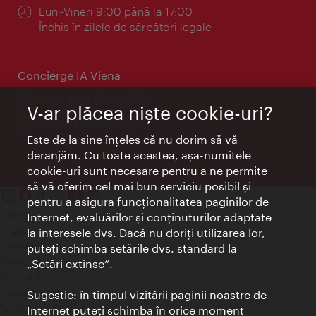
Program:
Luni-Vineri 9:00 până la 17:00
Închis în zilele de sărbători legale
Concierge IA Viena
concierge.vienna.info
V-ar plăcea nişte cookie-uri?
Informații non-stop
Este de la sine înţeles că nu dorim să vă
deranjăm. Cu toate acestea, aşa-numitele
cookie-uri sunt necesare pentru a ne permite
să vă oferim cel mai bun serviciu posibil şi
pentru a asigura funcţionalitatea paginilor de
Contact
Internet, evaluărilor şi conţinuturilor adaptate
Credits
la interesele dvs. Dacă nu doriţi utilizarea lor,
Declaraţie privind protecţia datelor
puteţi schimba setările dvs. standard la
Terms of Use
„Setări extinse“.
Accesibilitate
Contact presa
Sugestie: în timpul vizitării paginii noastre de
Internet puteţi schimba în orice moment
Setări module cookie