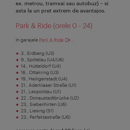
ex. metrou, tramvai sau autobuz) – si
asta la un pret extrem de avantajos.
Park & Ride (orele 0 - 24)
In garajele
Park & Ride
:
3., Erdberg (U3)
9., Spittelau (U4/U6)
14., Hütteldorf (U4)
16., Ottakring (U3)
19., Heiligenstadt (U4)
21., Aderklaaer Straße (U1)
21., Leopoldau (U1)
22., Donaustadtbrücke (U2)
23., Siebenhirten (U6)
23., Liesing (S1)
23., Perfektastraße (U6)