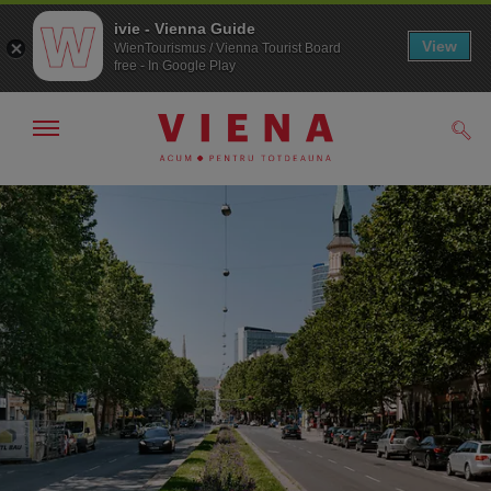
ivie - Vienna Guide
View
WienTourismus / Vienna Tourist Board
free - In Google Play
Arată/ascunde
Căut
navigarea
Către
Către
navigare
texte