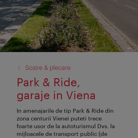
înapoi
Sosire & plecare
la:
Park & Ride,
garaje in Viena
In amenajarile de tip Park & Ride din
zona centurii Vienei puteti trece
foarte usor de la autoturismul Dvs. la
mijloacele de transport public (de