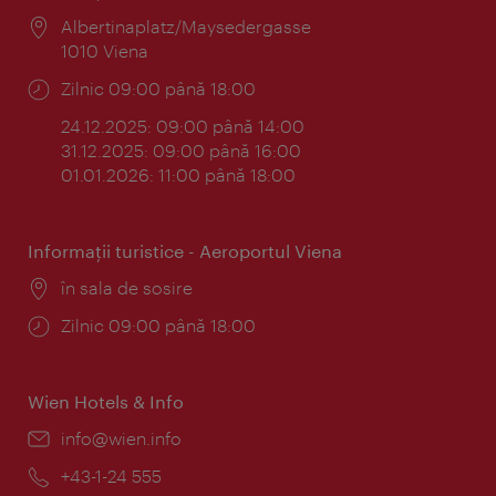
Locul:
Albertinaplatz/Maysedergasse
1010 Viena
Program:
Zilnic 09:00 până 18:00
24.12.2025: 09:00 până 14:00
31.12.2025: 09:00 până 16:00
01.01.2026: 11:00 până 18:00
Informaţii turistice - Aeroportul Viena
Locul:
în sala de sosire
Program:
Zilnic 09:00 până 18:00
Wien Hotels & Info
E-
info@wien.info
mail:
Telefon:
+43-1-24 555