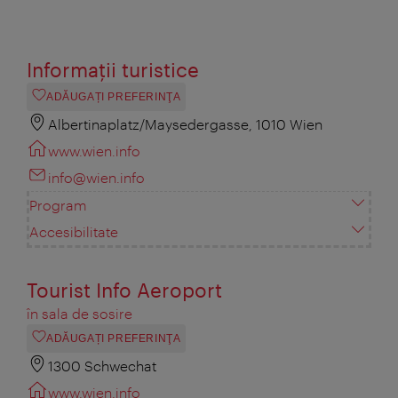
Informaţii turistice
ADĂUGAȚI PREFERINŢA
Albertinaplatz/Maysedergasse, 1010 Wien
www.wien.info
info@wien.info
Program
Accesibilitate
Tourist Info Aeroport
în sala de sosire
ADĂUGAȚI PREFERINŢA
1300 Schwechat
www.wien.info