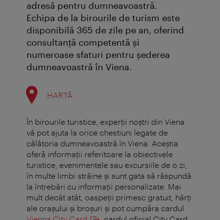
adresă pentru dumneavoastră.
Echipa de la birourile de turism este
disponibilă 365 de zile pe an, oferind
consultanţă competentă şi
numeroase sfaturi pentru şederea
dumneavoastră în Viena.
HARTĂ
În birourile turistice, experţii noştri din Viena
vă pot ajuta la orice chestiuni legate de
călătoria dumneavoastră în Viena. Aceştia
oferă informaţii referitoare la obiectivele
turistice, evenimentele sau excursiile de o zi,
în multe limbi străine şi sunt gata să răspundă
la întrebări cu informaţii personalizate. Mai
mult decât atât, oaspeţii primesc gratuit, hărţi
ale oraşului şi broşuri şi pot cumpăra cardul
Vienna City Card
, cardul oficial City Card.