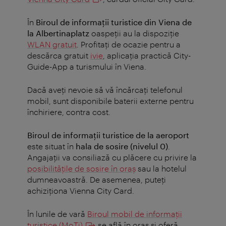
În
Biroul de informaţii turistice din Viena de
la Albertinaplatz
oaspeţii au la dispoziţie
WLAN gratuit
.
Profitați de ocazie pentru a
descărca gratuit
ivie
, aplicaţia practică City-
Guide-App a turismului în Viena.
Dacă aveți nevoie să vă încărcați telefonul
mobil, sunt disponibile baterii externe pentru
închiriere, contra cost.
Biroul de informaţii turistice de la aeroport
este situat în
hala de sosire (nivelul 0)
.
Angajaţii va consiliază cu plăcere cu privire la
posibilităţile de sosire în oraş
sau la hotelul
dumneavoastră.
De asemenea, puteți
achiziționa Vienna City Card.
În lunile de vară
Biroul mobil de informaţii
turistice (MoTi)
se află în oraș și oferă