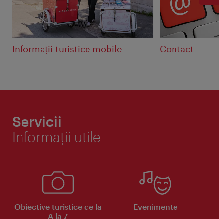
Informații turistice mobile
Contact
Servicii
Informaţii utile
Obiective turistice de la
Evenimente
A la Z