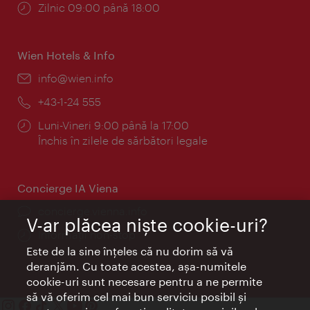
Program:
Zilnic 09:00 până 18:00
Wien Hotels & Info
E-
info@wien.info
mail:
Telefon:
+43-1-24 555
Program:
Luni-Vineri 9:00 până la 17:00
Închis în zilele de sărbători legale
Concierge IA Viena
concierge.vienna.info
V-ar plăcea nişte cookie-uri?
Informații non-stop
Este de la sine înţeles că nu dorim să vă
deranjăm. Cu toate acestea, aşa-numitele
cookie-uri sunt necesare pentru a ne permite
să vă oferim cel mai bun serviciu posibil şi