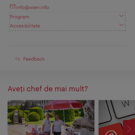
info@wien.info
Program
Accesibilitate
Feedback
Feedback
Aveţi chef de mai mult?
ÎN