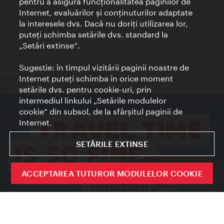
pentru a asigura funcţionalitatea paginilor de
Contact
Internet, evaluărilor şi conţinuturilor adaptate
Credits
la interesele dvs. Dacă nu doriţi utilizarea lor,
Declaraţie privind protecţia datelor
puteţi schimba setările dvs. standard la
Terms of Use
„Setări extinse“.
Accesibilitate
Contact presa
Sugestie: în timpul vizitării paginii noastre de
Internet puteţi schimba în orice moment
Setări module cookie
© Copyright Wien Tourismus
setările dvs. pentru cookie-uri, prin
intermediul linkului „Setările modulelor
cookie“ din subsol, de la sfârşitul paginii de
Internet.
SETĂRILE EXTINSE
Sign up now
ACCEPTAREA TUTUROR MODULELOR COOKIE
Închide