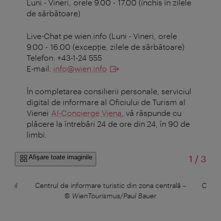
Luni - Vineri, orele 9.00 - 17.00 (închis în zilele
de sărbătoare)
Live-Chat pe wien.info (Luni - Vineri, orele
9.00 - 16.00 (excepţie, zilele de sărbătoare)
Telefon: +43-1-24 555
E-mail:
info@wien.info
În completarea consilierii personale, serviciul
digital de informare al Oficiului de Turism al
Vienei
AI-Concierge Viena
, vă răspunde cu
plăcere la întrebări 24 de ore din 24, în 90 de
limbi.
din
Afişare toate imaginile
1
/
3
/Paul
Centrul de informare turistic din zona centrală
–
Centru
© WienTourismus/Paul Bauer