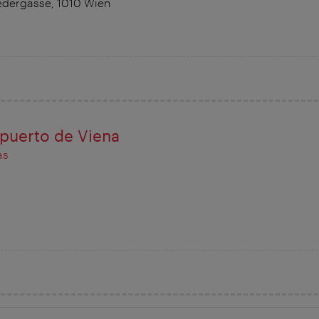
edergasse, 1010 Wien
opuerto de Viena
as