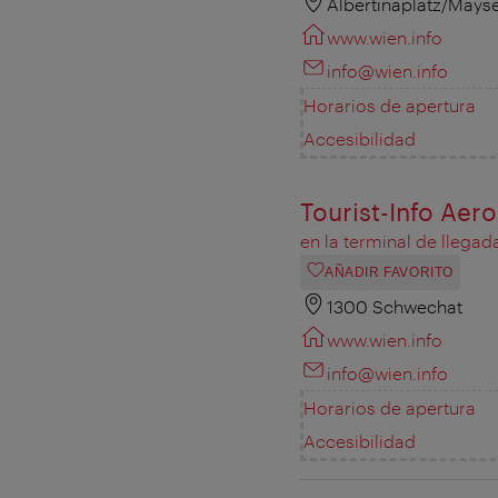
Albertinaplatz/Mays
www.wien.info
info@wien.info
Horarios de apertura
Accesibilidad
Tourist-Info Aer
en la terminal de llegad
AÑADIR FAVORITO
1300 Schwechat
www.wien.info
info@wien.info
Horarios de apertura
Accesibilidad