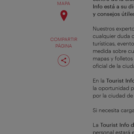
MAPA
Info está a su 
y consejos útile
Nuestros experto
cualquier duda q
COMPARTIR
turísticas, even
PÁGINA
medida sobre cue
Compartir
mapas y folletos 
página
oficial de la ciud
En la
Tourist In
la oportunidad 
por la ciudad de
Si necesita carg
La
Tourist Info 
personal estará