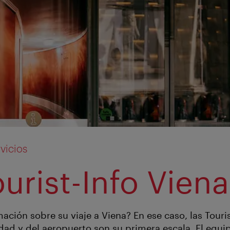
vicios
ourist-Info Viena
ación sobre su viaje a Viena? En ese caso, las Touris
dad y del aeropuerto son su primera escala. El equip