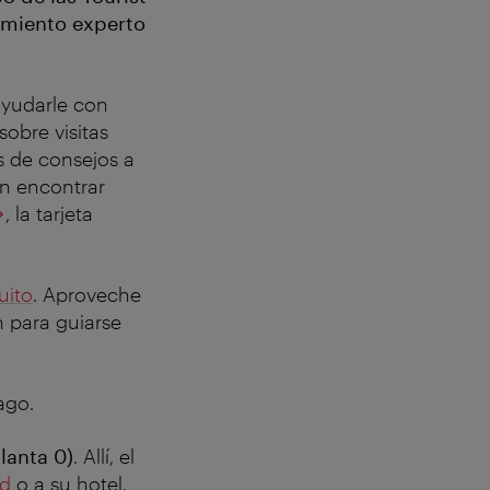
ramiento experto
ayudarle con
obre visitas
s de consejos a
en encontrar
, la tarjeta
uito
.
Aproveche
ón para guiarse
ago.
lanta 0)
. Allí, el
ad
o a su hotel.