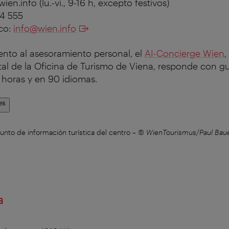
ien.info (lu.-vi., 9-16 h, excepto festivos)
24 555
ico:
info@wien.info
o al asesoramiento personal, el
AI-Concierge Wien
,
tal de la Oficina de Turismo de Viena, responde con gu
 horas y en 90 idiomas.
es
unto de información turística del centro
–
© WienTourismus/Paul Bau
a