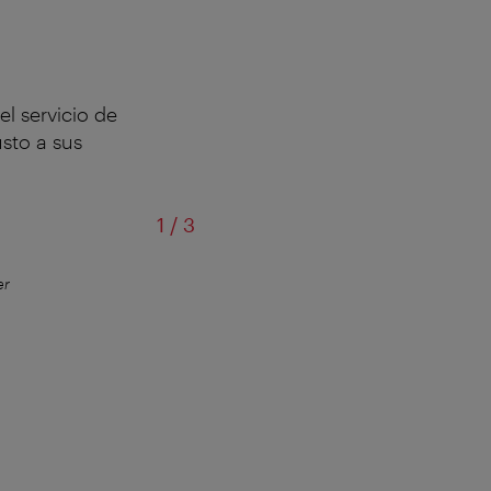
 el servicio de
sto a sus
de
1
/
3
er
Punto de info