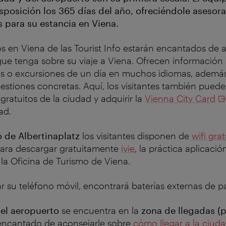
disposición los 365 días del año, ofreciéndole aseso
s para su estancia en Viena.
s en Viena de las Tourist Info estarán encantados de 
ue tenga sobre su viaje a Viena. Ofrecen información s
tos o excursiones de un día en muchos idiomas, ademá
stiones concretas. Aquí, los visitantes también pued
gratuitos de la ciudad y adquirir la
Vienna City Card
ad.
fo de Albertinaplatz
los visitantes disponen de
wifi grat
para descargar gratuitamente
ivie
, la práctica aplicaci
 la Oficina de Turismo de Viena.
ar su teléfono móvil, encontrará baterías externas de p
del aeropuerto
se encuentra en la
zona de llegadas (p
 encantado de aconsejarle sobre
cómo llegar a la ciud