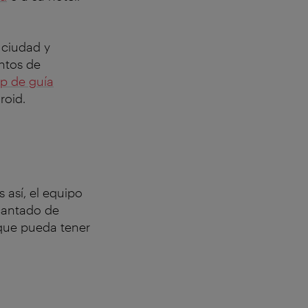
 ciudad y
untos de
app de guía
roid.
 así, el equipo
ncantado de
a que pueda tener