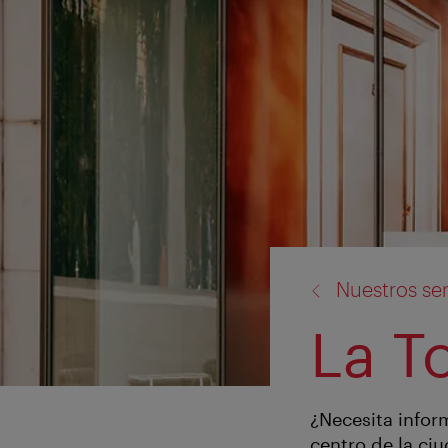
volver
Nuestros ser
a:
La T
¿Necesita inform
centro de la ciu