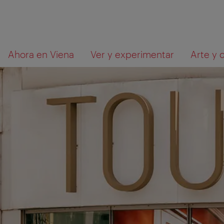
A
Al
Qué
Ahora en Viena
Ver y experimentar
Arte y 
la
contenido
está
navegación
buscando?