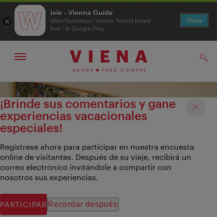
ivie - Vienna Guide
View
WienTourismus / Vienna Tourist Board
free - In Google Play
Mostrar/ocultar
Busc
navegación
A
Al
la
contenido
¡Brinde sus comentarios y gane
navegación
experiencias vacacionales
especiales!
Regístrese ahora para participar en nuestra encuesta
online de visitantes. Después de su viaje, recibirá un
correo electrónico invitándole a compartir con
nosotros sus experiencias.
PARTICIPAR
Recordar después