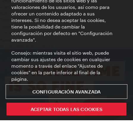
funcionamiento de los sitios web y las
Contacto
valoraciones de los usuarios, así como para
Aviso legal
ofrecer un contenido adaptado a sus
Política de privacidad de datos
intereses. Si no desea aceptar las cookies,
Terms of Use
tiene la posibilidad de cambiar la
Accesibilidad
configuración por defecto en "Configuración
Contacto para la prensa
avanzada".
Ajustes de cookie
© Copyright WienTourismus
Consejo: mientras visita el sitio web, puede
cambiar sus ajustes de cookies en cualquier
momento a través del enlace "Ajustes de
cookies" en la parte inferior al final de la
página.
CONFIGURACIÓN AVANZADA
Sign up now
ACEPTAR TODAS LAS COOKIES
Cerrar