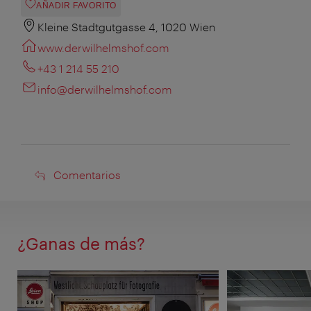
AÑADIR FAVORITO
Kleine Stadtgutgasse 4, 1020 Wien
www.derwilhelmshof.com
+43 1 214 55 210
info@derwilhelmshof.com
Comentarios
Comentarios
¿Ganas de más?