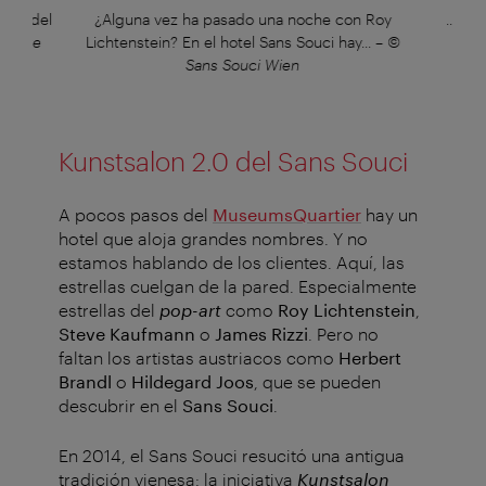
lado del
¿Alguna vez ha pasado una noche con Roy
...do
/Titze
Lichtenstein? En el hotel Sans Souci hay...
–
©
Sans Souci Wien
Kunstsalon 2.0 del Sans Souci
A pocos pasos del
MuseumsQuartier
hay un
hotel que aloja grandes nombres. Y no
estamos hablando de los clientes. Aquí, las
estrellas cuelgan de la pared. Especialmente
estrellas del
pop-art
como
Roy Lichtenstein
,
Steve Kaufmann
o
James Rizzi
. Pero no
faltan los artistas austriacos como
Herbert
Brandl
o
Hildegard Joos
, que se pueden
descubrir en el
Sans Souci
.
En 2014, el Sans Souci resucitó una antigua
tradición vienesa: la iniciativa
Kunstsalon