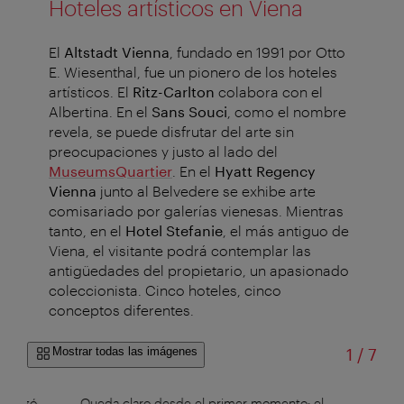
Hoteles artísticos en Viena
El
Altstadt Vienna
, fundado en 1991 por Otto
E. Wiesenthal, fue un pionero de los hoteles
artísticos. El
Ritz-Carlton
colabora con el
Albertina. En el
Sans Souci
, como el nombre
revela, se puede disfrutar del arte sin
preocupaciones y justo al lado del
MuseumsQuartier
.
En el
Hyatt Regency
Vienna
junto al Belvedere se exhibe arte
comisariado por galerías vienesas.
Mientras
tanto, en el
Hotel Stefanie
, el más antiguo de
Viena, el visitante podrá contemplar las
antigüedades del propietario, un apasionado
coleccionista. Cinco hoteles, cinco
conceptos diferentes.
de
Mostrar todas las imágenes
1
/
7
rganizó
Queda claro desde el primer momento: el
...u