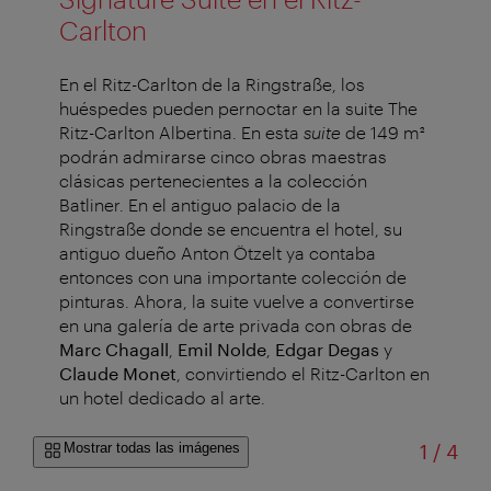
Carlton
En el Ritz-Carlton de la Ringstraße, los
huéspedes pueden pernoctar en la suite The
Ritz-Carlton Albertina. En esta
suite
de 149 m²
podrán admirarse cinco obras maestras
clásicas pertenecientes a la colección
Batliner. En el antiguo palacio de la
Ringstraße donde se encuentra el hotel, su
antiguo dueño Anton Ötzelt ya contaba
entonces con una importante colección de
pinturas. Ahora, la suite vuelve a convertirse
en una galería de arte privada con obras de
Marc Chagall
,
Emil Nolde
,
Edgar Degas
y
Claude Monet
, convirtiendo el Ritz-Carlton en
un hotel dedicado al arte.
de
Mostrar todas las imágenes
1
/
4