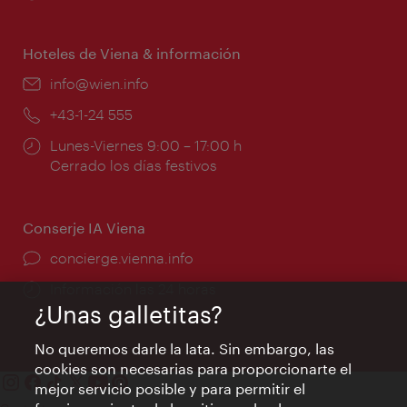
de
apertura:
Hoteles de Viena & información
e-
info@wien.info
mail:
Teléfono:
+43-1-24 555
Horarios
Lunes-Viernes 9:00 – 17:00 h
de
Cerrado los días festivos
apertura:
Conserje IA Viena
concierge.vienna.info
Información las 24 horas
¿Unas galletitas?
No queremos darle la lata. Sin embargo, las
cookies son necesarias para proporcionarte el
mejor servicio posible y para permitir el