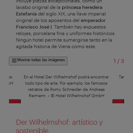
incluye piezas excepcionales, como un
lavabo original de la
princesa heredera
Estefanía
del siglo XIX, una llave imperial
original de los aposentos del
emperador
Francisco José I
. También hay expuestos
relojes, porcelana fina y uniformes históricos.
Ningún hotel permite sumergirse tanto en la
agitada historia de Viena como este.
de
Mostrar todas las imágenes
1
/
3
uadros
En el Hotel Der Wilhelmshof podrá encontrar
También
f GmbH
todo tipo de arte. Por ejemplo, los famosos
retratos de Romy Schneider de Andreas
Reimann.
–
© Hotel Wilhelmshof GmbH
Der Wilhelmshof: artístico y
sostenible