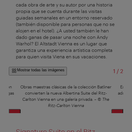
cada obra de arte y su autor por una historia
propia que se cuenta durante las visitas
guiadas semanales en un entorno reservado
(también disponible para personas que no se
alojen en el hotel). ¿A usted también le han
dado ganas de pasar una noche con Andy
Warhol? El Altstadt Vienna es un lugar que
garantiza una experiencia artística completa
para quien visita Viena en sus vacaciones.
de
Mostrar todas las imágenes
1
/
2
 pueden
Obras maestras clásicas de la colección Batliner
En la 
e, Degas
convierten la nueva Albertina Suite del Ritz-
admirar
a
Carlton Vienna en una galería privada.
–
© The
Ritz-Carlton Vienna
Signature Suite en el Ritz-