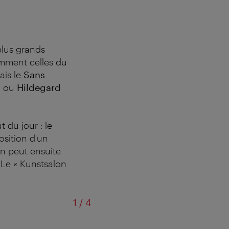
plus grands
tamment celles du
ais le
Sans
l
ou
Hildegard
 du jour : le
osition d'un
n peut ensuite
. Le « Kunstsalon
sur
1
/
4