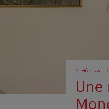
retour
Hôtels & h
à:
Une 
Mone