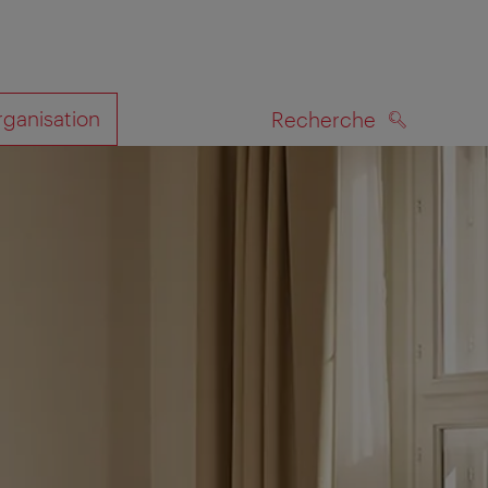
rganisation
Recherche
RECHERCHE
te
 votre voyage vous recevrez un e-mail vous invitant à