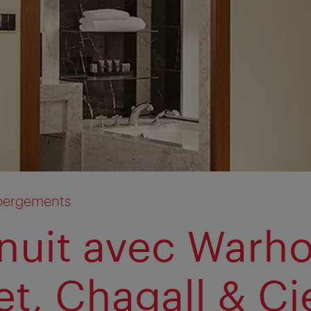
ébergements
nuit avec Warho
t, Chagall & Ci