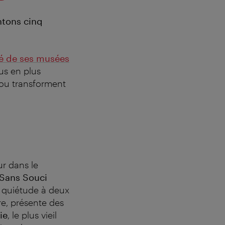
ntons cinq
té de ses musées
us en plus
 ou transforment
ur dans le
Sans Souci
e quiétude à deux
re, présente des
ie
, le plus vieil