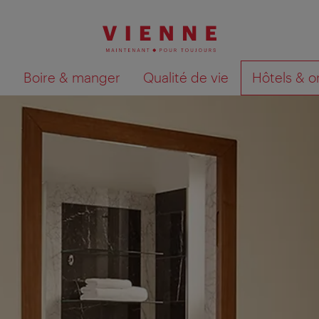
Boire & manger
Qualité de vie
Hôtels & o
Afficher les résultats de la recherche sur la car
iences de vacances spéciales !
dage en ligne sur la satisfaction des visiteurs. À la fin de