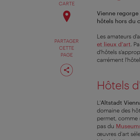
CARTE
Vienne regorge 
hôtels hors du 
Les amateurs d'
PARTAGER
et lieux d'art
. P
CETTE
d'hôtels s'appro
PAGE
carrément l'hôte
Partager
cette
page
Hôtels d
L'
Altstadt Vienn
domaine des hôte
permet, comme so
pas du
Museums
œuvres d’art sél