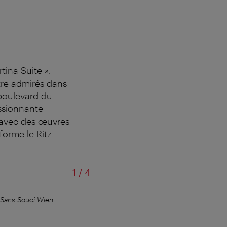
tina Suite ».
tre admirés dans
e boulevard du
essionnante
ée avec des œuvres
forme le Ritz-
sur
1
/
4
Sans Souci Wien
… deux suites dé