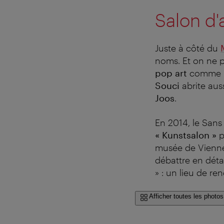
Salon d'
Juste à côté du
noms. Et on ne pa
pop art
comme
Souci
abrite aus
Joos
.
En 2014, le Sans
« Kunstsalon »
p
musée de Vienne
débattre en détai
» : un lieu de ren
Afficher toutes les photos