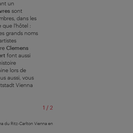
ant un
vres
sont
ambres, dans les
 que l'hôtel :
 Des grands noms
artistes
re
Clemens
ert
font aussi
istoire
ine lors de
ous aussi, vous
ltstadt Vienna
sur
1
/
2
ina du Ritz-Carlton Vienna en
La suite Albertina du Ritz-Carlton e