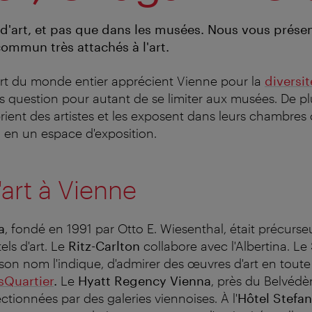
d'art, et pas que dans les musées. Nous vous prése
commun très attachés à l'art.
art du monde entier apprécient Vienne pour la
diversi
as question pour autant de se limiter aux musées. De pl
prient des artistes et les exposent dans leurs chambres
l en un espace d'exposition.
'art à Vienne
a
, fondé en 1991 par Otto E. Wiesenthal, était précurse
ls d'art. Le
Ritz-Carlton
collabore avec l'Albertina. Le
n nom l'indique, d'admirer des œuvres d'art en tout
Quartier
.
Le
Hyatt Regency Vienna
, près du Belvédè
ectionnées par des galeries viennoises.
À l'
Hôtel Stefan