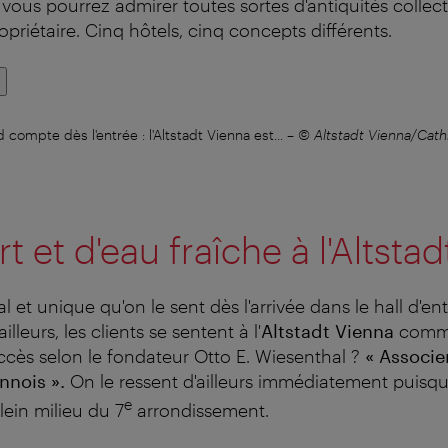
 vous pourrez admirer toutes sortes d'antiquités colle
opriétaire. Cinq hôtels, cinq concepts différents.
 compte dès l'entrée : l'Altstadt Vienna est...
–
© Altstadt Vienna/Cath
rt et d'eau fraîche à l'Altsta
l et unique qu'on le sent dès l'arrivée dans le hall d'entr
ailleurs, les clients se sentent à l'
Altstadt Vienna
comme
ccès selon le fondateur Otto E. Wiesenthal ?
« Associer
ennois ».
On le ressent d'ailleurs immédiatement puisqu'
e
lein milieu du 7
arrondissement.