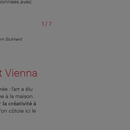
ctionnées avec
sur
1
/
7
rin Stukhard
… un hôtel pas
dt Vienna
ée : l'art a élu
 à la maison.
 la créativité à
on côtoie ici le