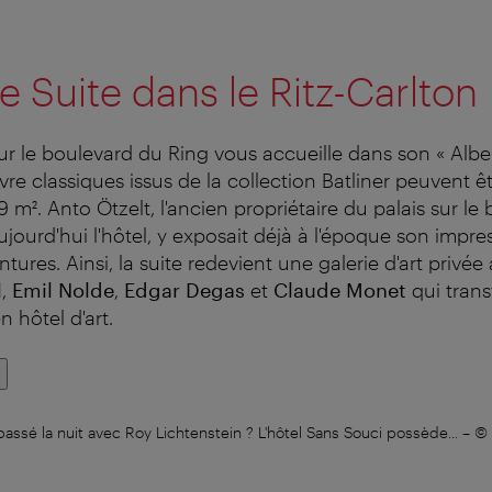
e Suite dans le Ritz-Carlton
ur le boulevard du Ring vous accueille dans son « Alber
re classiques issus de la collection Batliner peuvent ê
9 m². Anto Ötzelt, l'ancien propriétaire du palais sur l
ujourd'hui l'hôtel, y exposait déjà à l'époque son impr
ntures. Ainsi, la suite redevient une galerie d'art priv
l
,
Emil Nolde
,
Edgar Degas
et
Claude Monet
qui trans
 hôtel d'art.
assé la nuit avec Roy Lichtenstein ? L'hôtel Sans Souci possède...
–
© 