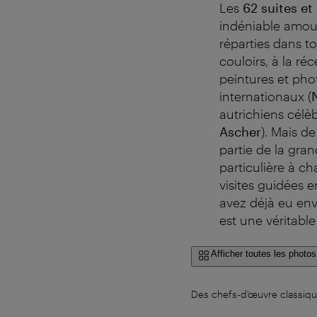
Les
62 suites e
indéniable amour 
réparties dans to
couloirs, à la réc
peintures et pho
internationaux (
autrichiens célèb
Ascher
). Mais d
partie de la gran
particulière à c
visites guidées 
avez déjà eu env
est une véritabl
Afficher toutes les photos
Des chefs-d'œuvre classiques