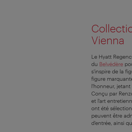
Collecti
Vienna
Le Hyatt Regency
du
Belvédère
pou
s'inspire de la f
figure marquante 
l'honneur, jetant
Conçu par Renzo 
et l'art entreti
ont été sélectio
peuvent être adm
d'entrée, ainsi 