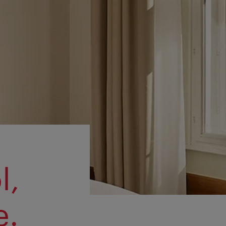
l,
e.