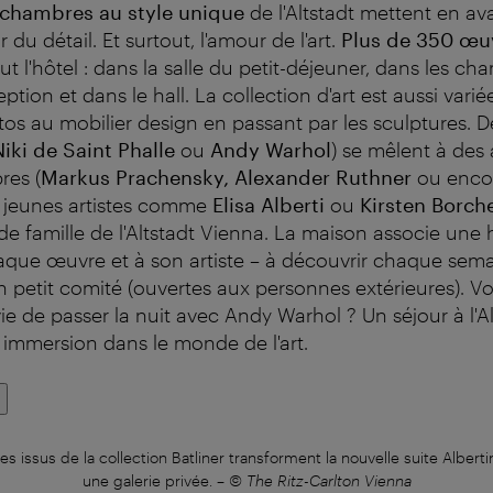
t chambres au style unique
de l'Altstadt mettent en av
du détail. Et surtout, l'amour de l'art.
Plus de 350 œu
ut l'hôtel : dans la salle du petit-déjeuner, dans les ch
eption et dans le hall. La collection d'art est aussi variée
tos au mobilier design en passant par les sculptures.
Niki de Saint Phalle
ou
Andy Warhol
) se mêlent à des 
res (
Markus Prachensky, Alexander Ruthner
ou enco
e jeunes artistes comme
Elisa Alberti
ou
Kirsten Borch
de famille de l'Altstadt Vienna. La maison associe une h
haque œuvre et à son artiste – à découvrir chaque sema
en petit comité (ouvertes aux personnes extérieures). V
ie de passer la nuit avec Andy Warhol ? Un séjour à l'A
e immersion dans le monde de l'art.
 issus de la collection Batliner transforment la nouvelle suite Albert
une galerie privée.
–
© The Ritz-Carlton Vienna