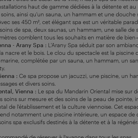
stallations haut de gamme dédiées à la détente et au 
e soins, ainsi qu'un sauna, un hammam et une douche s
vec ses 450 m², cet élégant spa est un véritable paradi
oins de spa, deux saunas, un hammam, une salle de s
mètres comblent tous les souhaits en matière de bien-
enna - Arany Spa :
L'Arany Spa séduit par son ambian
 la nacre et le bois. Le clou du spectacle est la piscin
marine, complétée par un sauna, un hammam, un san
ty.
ienna :
Ce spa propose un jacuzzi, une piscine, un 
sages et divers soins.
ntal, Vienna :
Le spa du Mandarin Oriental mise sur d
es soins sur mesure et des soins de la peau de pointe, i
ental de l'établissement et la culture viennoise. Cet esp
nd notamment une piscine intérieure, un espace de 
soins spa exclusifs destinés à la détente et à la régénér
ecommandé de réserver à l'avance dans tous les spas.