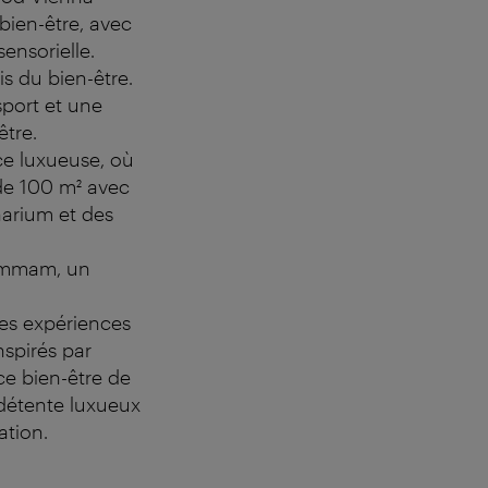
bien-être, avec
ensorielle.
s du bien-être.
port et une
être.
ce luxueuse, où
e de 100 m² avec
arium et des
hammam, un
es expériences
nspirés par
ace bien-être de
détente luxueux
ation.