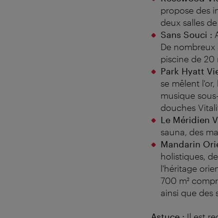
propose des in
deux salles d
Sans Souci :
A
De nombreux s
piscine de 20 
Park Hyatt Vi
se mêlent l'or,
musique sous-
douches Vitali
Le Méridien V
sauna, des mas
Mandarin Orie
holistiques, d
l'héritage ori
700 m² compre
ainsi que des 
Astuce :
Il est r