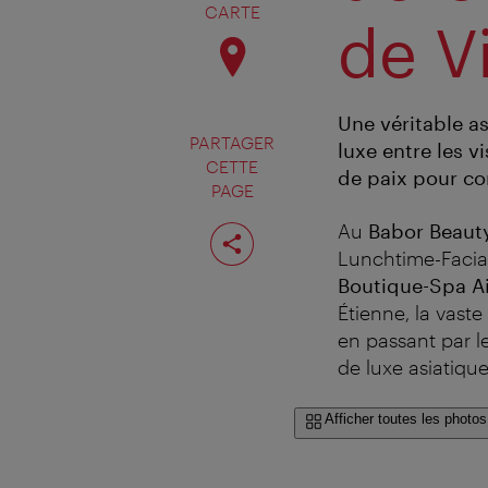
CARTE
de V
Une véritable as
PARTAGER
luxe entre les v
CETTE
de paix pour co
PAGE
Partager
Au
Babor Beaut
cette
Lunchtime-Facial
page
Boutique-Spa A
Étienne, la vast
en passant par l
de luxe asiatiqu
Afficher toutes les photos