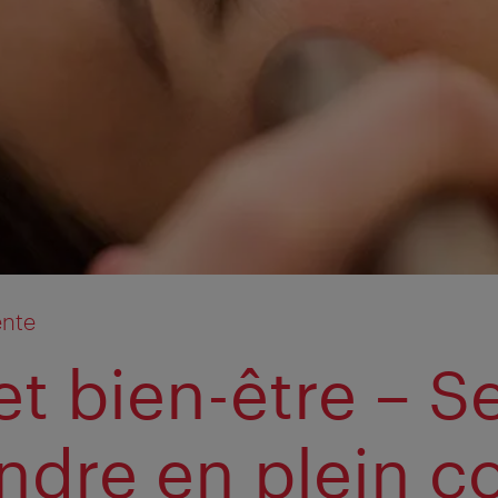
ente
t bien-être –️ S
ndre en plein c