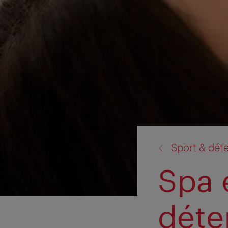
retour
Sport & dét
à:
Spa e
déte