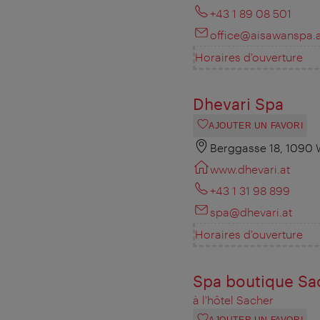
+43 1 89 08 501
office@aisawanspa.a
Horaires d'ouverture
Dhevari Spa
AJOUTER UN FAVORI
Berggasse 18, 1090 
www.dhevari.at
+43 1 31 98 899
spa@dhevari.at
Horaires d'ouverture
Spa boutique Sa
à l'hôtel Sacher
AJOUTER UN FAVORI