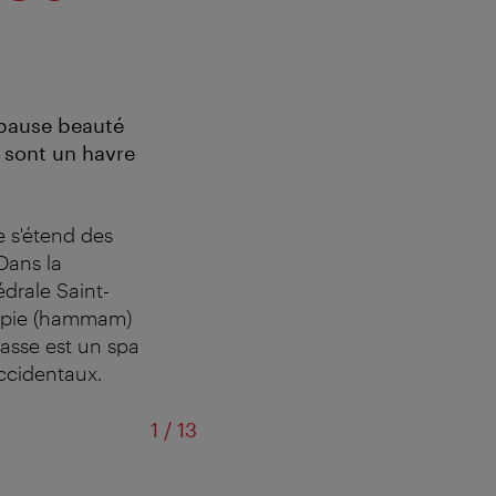
 pause beauté
s sont un havre
re s'étend des
Dans la
édrale Saint-
érapie (hammam)
asse est un spa
occidentaux.
sur
1
/
13