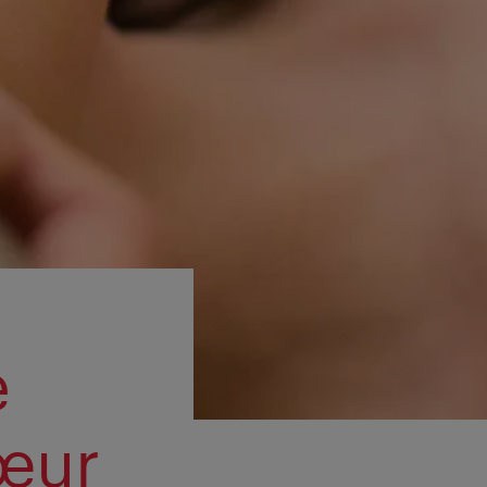
e
œur