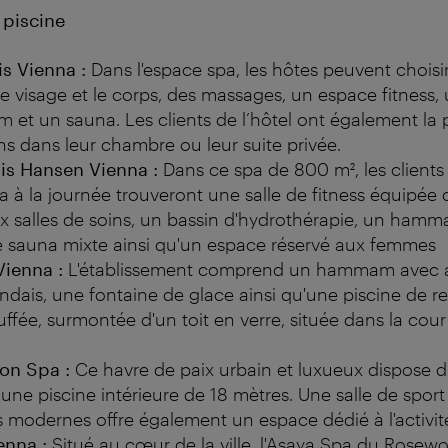
 piscine
s Vienna :
Dans l'espace spa, les hôtes peuvent choisi
e visage et le corps, des massages, un espace fitness, u
t un sauna. Les clients de l’hôtel ont également la p
ins dans leur chambre ou leur suite privée.
is Hansen Vienna :
Dans ce spa de 800 m², les clients d
pa à la journée trouveront une salle de fitness équipée 
x salles de soins, un bassin d'hydrothérapie, un ham
e sauna mixte ainsi qu'un espace réservé aux femmes
ienna :
L'établissement comprend un hammam avec a
ndais, une fontaine de glace ainsi qu'une piscine de re
uffée, surmontée d'un toit en verre, située dans la cour
ton Spa :
Ce havre de paix urbain et luxueux dispose d
e piscine intérieure de 18 mètres. Une salle de sport
 modernes offre également un espace dédié à l'activi
nna :
Situé au cœur de la ville, l'Asaya Spa du Rose