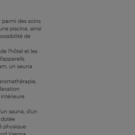
r parmi des soins
ne piscine, ainsi
ossibilité de
e l'hôtel et les
d'appareils
mam, un sauna
romathérapie,
laxation
 intérieure
'un sauna, d'un
 dotée
té physique
wood Vienna