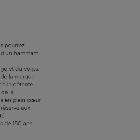
us pourrez
is, d'un hammam
age et du corps.
s de la marque
 à la détente.
 de la
rs en plein cœur
 réservé aux
té
us de 150 ans