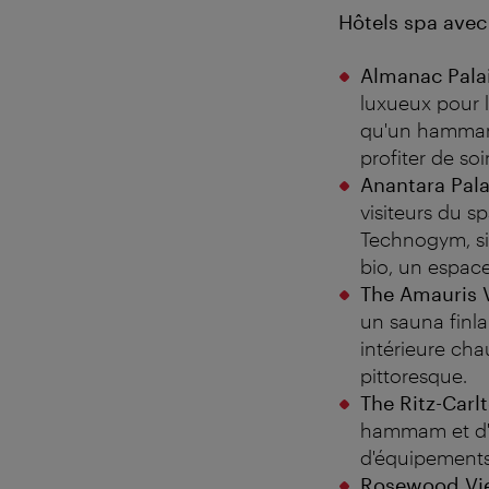
Hôtels spa avec
Almanac Palai
luxueux pour l
qu'un hammam e
profiter de so
Anantara Pala
visiteurs du s
Technogym, si
bio, un espac
The Amauris V
un sauna finla
intérieure cha
pittoresque.
The Ritz-Carl
hammam et d'un
d'équipements
Rosewood Vie