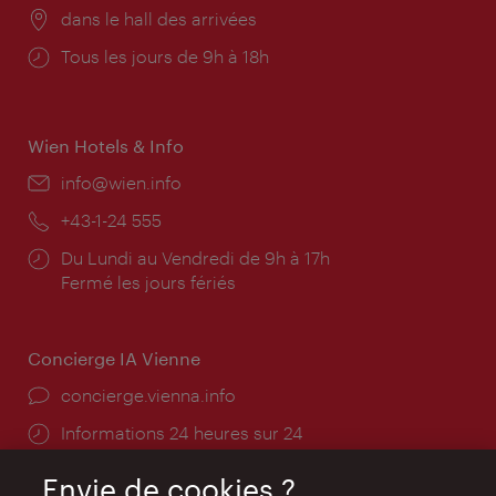
Lieu:
dans le hall des arrivées
Horaires
Tous les jours de 9h à 18h
d'ouverture:
Wien Hotels & Info
E-
info@wien.info
mail:
Téléphone:
+43-1-24 555
Horaires
Du Lundi au Vendredi de 9h à 17h
d'ouverture:
Fermé les jours fériés
Concierge IA Vienne
Ort:
concierge.vienna.info
Öffnungszeiten:
Informations 24 heures sur 24
Envie de cookies ?