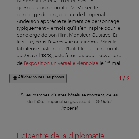
Budapest Hotel ». En effet, c'est ici
qu'Anderson rencontre M. Moser, le
concierge de longue date de l'Imperial.
Anderson apprécie tellement ce personnage
typiquement viennois qu'il s'en inspire pour le
concierge de son film, Monsieur Gustave. Et
la suite, nous l'avons vue au cinéma. Mais la
fabuleuse histoire de l'hôtel Imperial remonte
au 28 avril 1873, juste à temps pour l'ouverture
er
de
l'exposition universelle viennoise
le 1
mai.
sur
Afficher toutes les photos
1
/
2
ait
Si les marches d'autres hôtels se montent, celles
Un
ion
de l'hôtel Imperial se gravissent.
–
© Hotel
l'
al
Imperial
u
Épicentre de la diplomatie