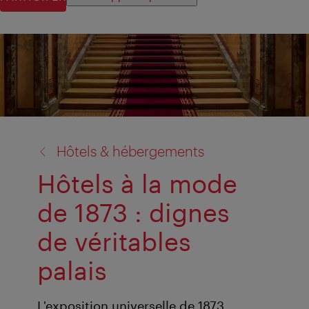
retour
Hôtels & hébergements
à:
Hôtels à la mode
de 1873 : dignes
de véritables
palais
L'exposition universelle de 1873