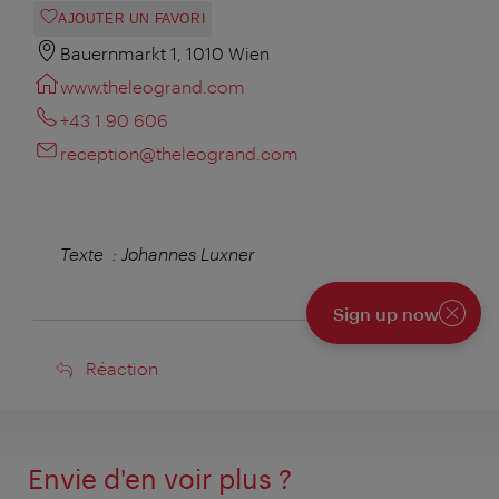
AJOUTER UN FAVORI
Bauernmarkt 1, 1010 Wien
www.theleogrand.com
+43 1 90 606
reception@theleogrand.com
Texte : Johannes Luxner
Sign up now
Fermer
Réaction
Réaction
Envie d'en voir plus ?