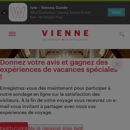
ivie - Vienna Guide
View
WienTourismus / Vienna Tourist Board
free - In Google Play
Afficher
Rech
/
masquer
la
Navigation
Contenu
navigation
Donnez votre avis et gagnez des
expériences de vacances spéciales
!
Enregistrez-vous dès maintenant pour participer à
notre sondage en ligne sur la satisfaction des
visiteurs. À la fin de votre voyage vous recevrez un e-
mail vous invitant à partager avec nous vos
expériences de voyage.
PARTICIPER
Me le rappeler plus tard