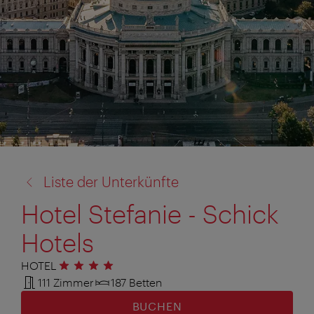
Zurück
Liste der Unterkünfte
zu:
Hotel Stefanie - Schick
Hotels
HOTEL
4 Sterne
111 Zimmer
187 Betten
BUCHEN