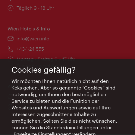
Öffnungszeiten:
Täglich 9 - 18 Uhr
Wien Hotels & Info
Email:
info@wien.info
Telefon:
+43-1-24 555
Öffnungszeiten:
Montag - Freitag 9 – 17 Uhr
Feiertags geschlossen
Cookies gefällig?
Wir möchten Ihnen natürlich nicht auf den
AI Concierge Wien
Keks gehen. Aber so genannte “Cookies” sind
notwendig, um Ihnen den bestmöglichen
Ort:
concierge.wien.info
Service zu bieten und die Funktion der
Öffnungszeiten:
Informationen rund um die Uhr
Websites und Auswertungen sowie auf Ihre
Interessen zugeschnittene Inhalte zu
ermöglichen. Sollten Sie dies nicht wünschen,
können Sie die Standardeinstellungen unter
„Erweiterte Einstellungen“ verändern.