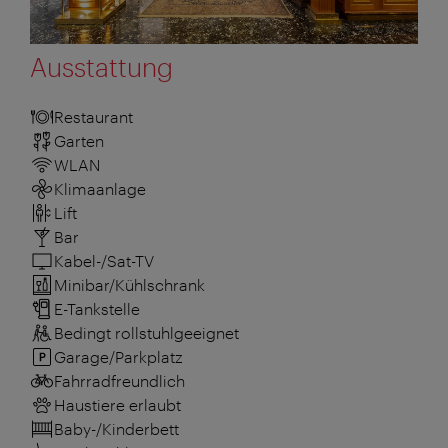
Ausstattung
Restaurant
Garten
WLAN
Klimaanlage
Lift
Bar
Kabel-/Sat-TV
Minibar/Kühlschrank
E-Tankstelle
Bedingt rollstuhlgeeignet
Garage/Parkplatz
Fahrradfreundlich
Haustiere erlaubt
Baby-/Kinderbett