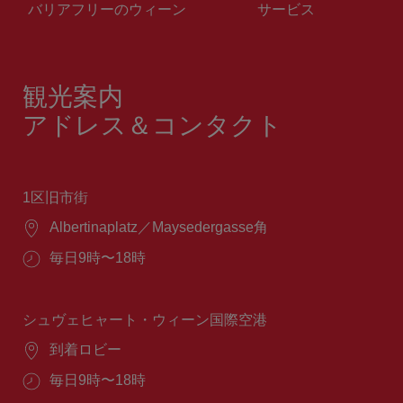
バリアフリーのウィーン
サービス
観光案内
アドレス＆コンタクト
1区旧市街
場
Albertinaplatz／Maysedergasse角
所：
営
毎日9時〜18時
業
時
間：
シュヴェヒャート・ウィーン国際空港
場
到着ロビー
所：
営
毎日9時〜18時
業