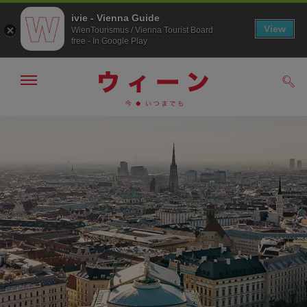
ivie - Vienna Guide
View
WienTourismus / Vienna Tourist Board
free - In Google Play
メ
検
ニ
索
ュ
/>
メ
こ
す
ー
る
ニ
の
の
ュ
ペ
表
ー
ー
示・
非
へ
ジ
表
の
示
ト
ッ
プ
へ