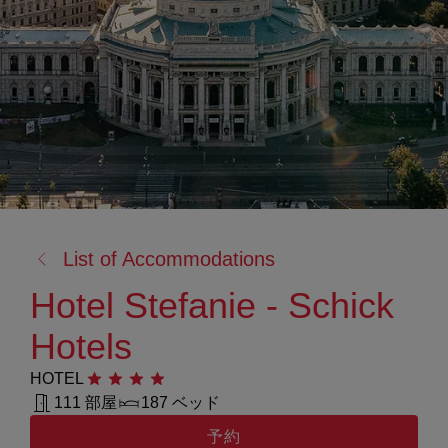
戻
List of Accommodations
る:
Hotel Stefanie - Schick
Hotels
HOTEL
星4つ
111 部屋
187 ベッド
予約