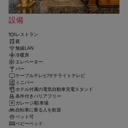
設備
レストラン
庭
無線LAN
冷暖房
エレベーター
バー
ケーブルテレビ/サテライトテレビ
ミニバー
ホテル付属の電気自動車充電スタンド
条件付きバリアフリー
ガレージ/駐車場
自転車に乗る人を歓迎
ペット可
ベビーベッド