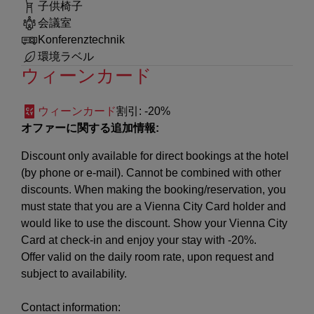
子供椅子
会議室
Konferenztechnik
環境ラベル
ウィーンカード
ウィーンカード
割引
: -20%
オファーに関する追加情報:
Discount only available for direct bookings at the hotel
(by phone or e-mail). Cannot be combined with other
discounts. When making the booking/reservation, you
must state that you are a Vienna City Card holder and
would like to use the discount. Show your Vienna City
Card at check-in and enjoy your stay with -20%.
Offer valid on the daily room rate, upon request and
subject to availability.
Contact information: