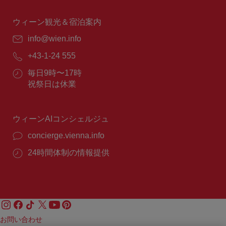
時
間：
ウィーン観光＆宿泊案内
E
info@wien.info
メ
電
+43-1-24 555
ー
話
ル：
営
毎日9時〜17時
番
業
祝祭日は休業
号：
時
間：
ウィーンAIコンシェルジュ
concierge.vienna.info
24時間体制の情報提供
お問い合わせ