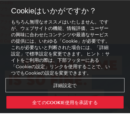
Credits
プライバシーポリシー
Cookieはいかがですか？
Terms of Use
もちろん無理なオススメはいたしません。です
アクセシビリティ
が、ウェブサイトの機能、情報評価、ユーザー
プレス連絡先
の興味に合わせたコンテンツや最適なサービス
クッキーの設定
の提供には、いわゆる「Cookie」が必要です。
© Copyright WienTourismus
これが必要ないと判断された場合には、「詳細
設定」で標準設定を変更できます。 ヒント：サ
イトをご利用の際は、下部フッターにある
「Cookieの設定」リンクを使用することで、い
つでもCookieの設定を変更できます。
詳細設定で
全てのCOOKIE使用を承諾する