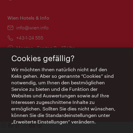
Wien Hotels & Info
Email:
info@wien.info
Telefon:
+43-1-24 555
Öffnungszeiten:
Montag - Freitag 9 – 17 Uhr
Feiertags geschlossen
Cookies gefällig?
Wir möchten Ihnen natürlich nicht auf den
AI Concierge Wien
Keks gehen. Aber so genannte “Cookies” sind
notwendig, um Ihnen den bestmöglichen
Ort:
concierge.wien.info
Service zu bieten und die Funktion der
Öffnungszeiten:
Informationen rund um die Uhr
Websites und Auswertungen sowie auf Ihre
Interessen zugeschnittene Inhalte zu
ermöglichen. Sollten Sie dies nicht wünschen,
können Sie die Standardeinstellungen unter
„Erweiterte Einstellungen“ verändern.