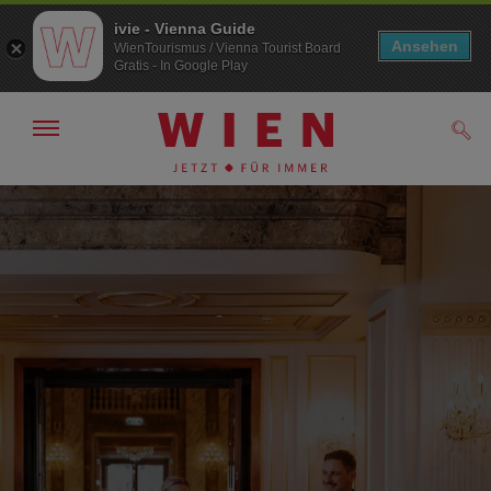
ivie - Vienna Guide
Ansehen
WienTourismus / Vienna Tourist Board
Gratis - In Google Play
Navigation
Such
anzeigen/
ausblenden
Zur
Zum
Navigation
Inhalt