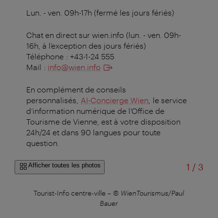
Lun. - ven. 09h-17h (fermé les jours fériés)
Chat en direct sur wien.info (lun. - ven. 09h-
16h, à l’exception des jours fériés)
Téléphone : +43-1-24 555
Mail :
info@wien.info
En complément de conseils
personnalisés,
AI-Concierge Wien
, le service
d’information numérique de l’Office de
Tourisme de Vienne, est à votre disposition
24h/24 et dans 90 langues pour toute
question.
sur
Afficher toutes les photos
1
/
3
Tourist-Info centre-ville
–
© WienTourismus/Paul
Bauer