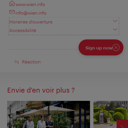
www.wien.info
info@wien.info
Horaires d'ouverture
Accessibilité
Sign up now
Fermer
Réaction
Réaction
Envie d'en voir plus ?