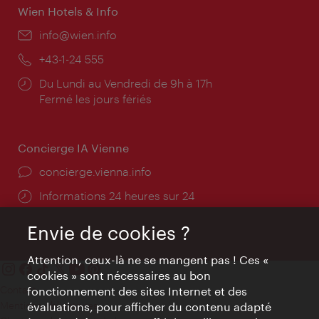
Wien Hotels & Info
E-
info@wien.info
mail:
Téléphone:
+43-1-24 555
Horaires
Du Lundi au Vendredi de 9h à 17h
d'ouverture:
Fermé les jours fériés
Concierge IA Vienne
Ort:
concierge.vienna.info
Öffnungszeiten:
Informations 24 heures sur 24
Envie de cookies ?
Attention, ceux-là ne se mangent pas ! Ces «
cookies » sont nécessaires au bon
Contact
fonctionnement des sites Internet et des
Mentions obligatoires
évaluations, pour afficher du contenu adapté