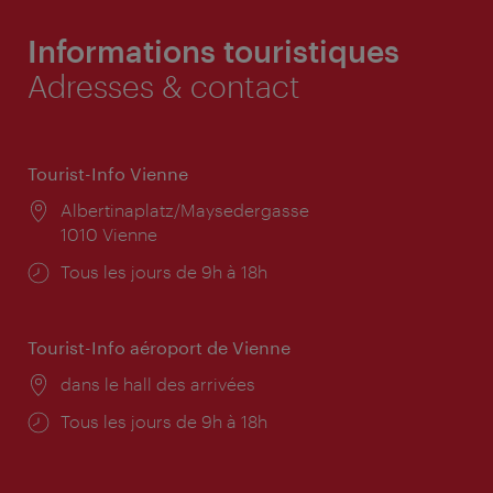
Informations touristiques
Adresses & contact
Tourist-Info Vienne
Lieu:
Albertinaplatz/Maysedergasse
1010 Vienne
Horaires
Tous les jours de 9h à 18h
d'ouverture:
Tourist-Info aéroport de Vienne
Lieu:
dans le hall des arrivées
Horaires
Tous les jours de 9h à 18h
d'ouverture: