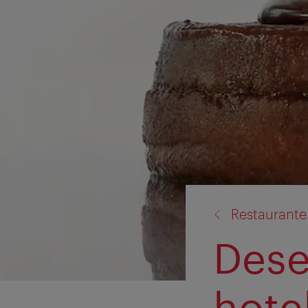
înapoi
Restaurante 
la:
Deser
hote