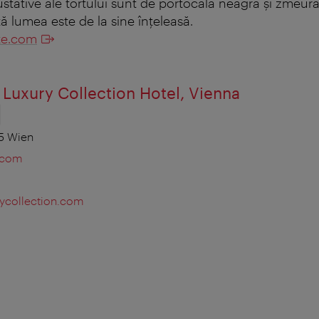
ustative ale tortului sunt de portocală neagră şi zmeură.
ă lumea este de la sine înţeleasă.
te.com
A Luxury Collection Hotel, Vienna
15 Wien
.com
rycollection.com