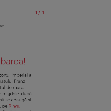
din
1
/
4
her
Tortul Sacher se 
ebarea!
tortul imperial a
ratului Franz
stul de mare.
 de migdale, după
şit se adaugă şi
l, pe
Ringul