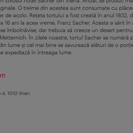
ă în luxosul hotel Sacher din Viena. Anual, se produc 
iginale. O treime din acestea sunt consumate cu plăcere
de acolo. Reţeta tortului a fost creată în anul 1832, d
 16 ani la acea vreme, Franz Sacher. Acesta a sărit în a
 se îmbolnăvise, dar trebuia să creeze un desert pentru
Metternich. În zilele noastre, tortul Sacher se numără p
din lume şi cel mai bine se savurează alături de o porţie
t se expediază în întreaga lume.
en
 4, 1010 Wien