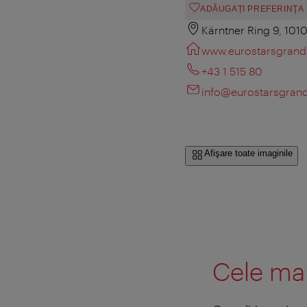
ADĂUGAȚI PREFERINŢA
Kärntner Ring 9, 101
www.eurostarsgrand
+43 1 515 80
info@eurostarsgran
Afişare toate imaginile
Cele mai