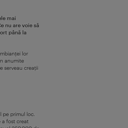
ele mai
Ce nu are voie să
tort până la
mbianţei lor
e în anumite
e serveau creaţii
l pe primul loc.
 a fost creat