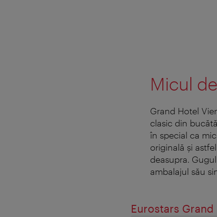
Micul de
Grand Hotel Vien
clasic din bucătă
în special ca mi
originală şi astf
deasupra. Guguluf
ambalajul său si
Eurostars Grand