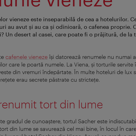
elor vieneze este inseparabilă de cea a hotelurilor. C
ri au avut şi au ca şi odinioară, o cafenea proprie. 
? Un desert al casei, care poate fi o prăjitură, de la 
te
cafenele vieneze
îşi datorează renumele nu numai a
rilor care le poartă numele. La Viena, şi torturile servit
este din vremuri îndepărtate. În multe hoteluri de lux s
 reţete erau secrete păstrate cu stricteţe.
renumit tort din lume
te gradul de cunoaştere, tortul Sacher este indiscutabi
ort din lume se savurează cel mai bine, în locul în care