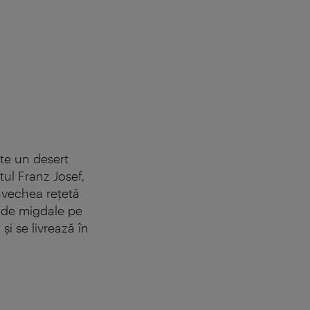
Şi tortul imperi
te un desert
tul Franz Josef,
ăvechea reţetă
i de migdale pe
i se livrează în