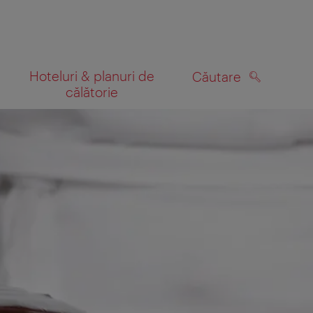
Hoteluri & planuri de
Căutare
călătorie
CĂUTARE
 hartă
 veți primi un e-mail cu invitația de a ne împărtăși