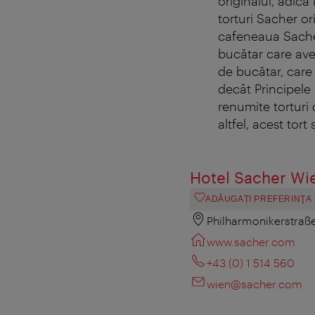
originalul, adic
torturi Sacher or
cafeneaua Sacher 
bucătar care avea
de bucătar, care
decât Principele 
renumite torturi 
altfel, acest tor
Hotel Sacher Wi
ADĂUGAȚI PREFERINŢA
Philharmonikerstraße
www.sacher.com
+43 (0) 1 514 560
wien@sacher.com