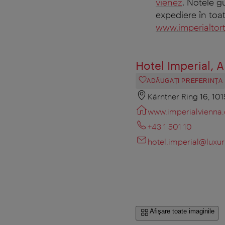
vienez
. Notele g
expediere în toat
www.imperialtor
Hotel Imperial, 
ADĂUGAȚI PREFERINŢA
Kärntner Ring 16, 10
www.imperialvienna
+43 1 501 10
hotel.imperial@luxu
Afişare toate imaginile