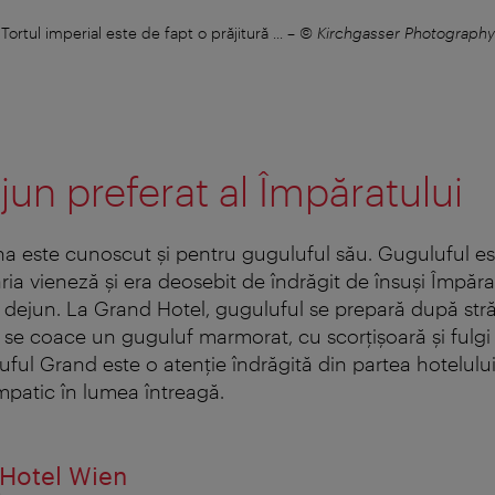
Tortul imperial este de fapt o prăjitură ...
–
© Kirchgasser Photography
jun preferat al Împăratului
a este cunoscut şi pentru guguluful său. Guguluful es
ria vieneză şi era deosebit de îndrăgit de însuşi Împăra
c dejun. La Grand Hotel, guguluful se prepară după str
el se coace un guguluf marmorat, cu scorţişoară şi fulg
ul Grand este o atenţie îndrăgită din partea hotelului ş
mpatic în lumea întreagă.
 Hotel Wien