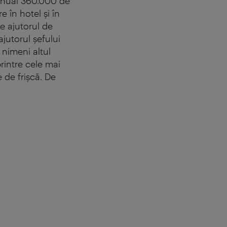
manual 360.000 de
 în hotel şi în
e ajutorul de
jutorul şefului
 nimeni altul
rintre cele mai
 de frişcă. De