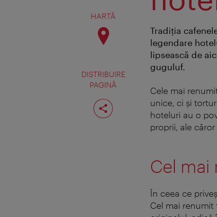
HARTĂ
Tradiţia cafenel
legendare hotelu
lipsească de aici
guguluf.
DISTRIBUIRE
PAGINĂ
Cele mai renumi
Distribuiţi
unice, ci şi tortu
pagina
hoteluri au o pov
proprii, ale căror
Cel mai 
În ceea ce priveş
Cel mai renumit t