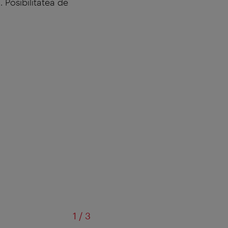
 Posibilitatea de
din
1
/
3