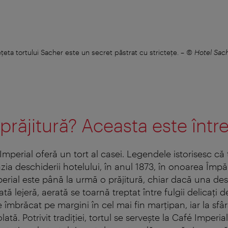
ţeta tortului Sacher este un secret păstrat cu stricteţe.
–
© Hotel Sac
 prăjitură? Aceasta este într
 Imperial oferă un tort al casei. Legendele istorisesc că 
zia deschiderii hotelului, în anul 1873, în onoarea Împă
mperial este până la urmă o prăjitură, chiar dacă una de
ă lejeră, aerată se toarnă treptat între fulgii delicaţi
e îmbrăcat pe margini în cel mai fin marţipan, iar la sfâr
ată. Potrivit tradiţiei, tortul se serveşte la Café Imperia