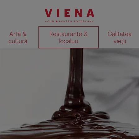
Artă &
Restaurante &
Calitatea
cultură
localuri
vieții
Afişare rezultate căutare pe
periență specială de vacanță!
 nostru online dedicat vizitatorilor. După încheierea vizitei,