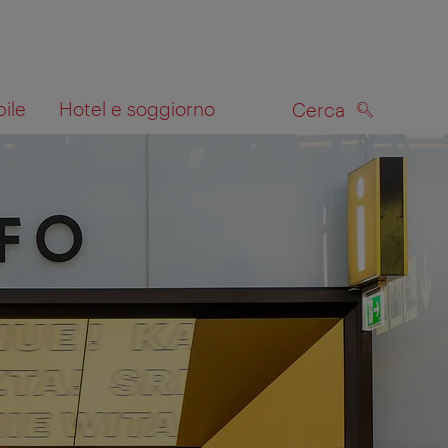
bile
Hotel e soggiorno
Cerca
CERCA
lla mappa