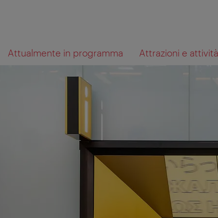
Alla
Al
Cosa
Attualmente in programma
Attrazioni e attivit
navigazione
contenuto
cerchi?