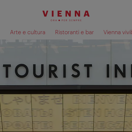
à
Arte e cultura
Ristoranti e bar
Vienna vivi
Mostra i risultati della ricerca su