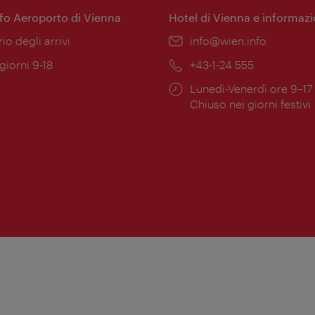
nfo Aeroporto di Vienna
Hotel di Vienna e informazi
ione:
rio degli arrivi
Email:
info@wien.info
 giorni 9-18
Telefono:
+43-1-24 555
Orari
Lunedì-Venerdì ore 9–17
ura:
di
Chiuso nei giorni festivi
apertura: