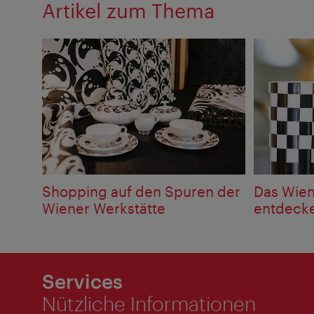
Artikel zum Thema
Shopping auf den Spuren der
Das Wien
Wiener Werkstätte
entdeck
Services
Nützliche Informationen