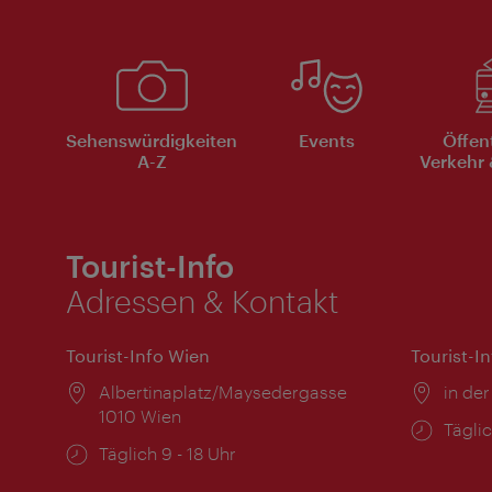
Sehenswürdigkeiten
Events
Öffen
A-Z
Verkehr 
Tourist-Info
Adressen & Kontakt
Tourist-Info Wien
Tourist-I
Ort:
Albertinaplatz/Maysedergasse
Ort:
in der
1010 Wien
Öffnu
Täglic
Öffnungszeiten:
Täglich 9 - 18 Uhr