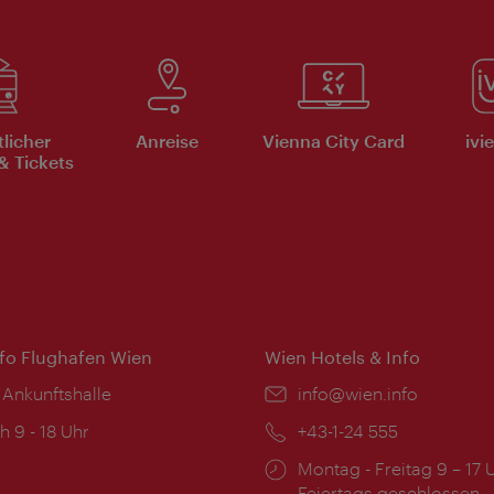
tlicher
Anreise
Vienna City Card
ivi
& Tickets
nfo Flughafen Wien
Wien Hotels & Info
 Ankunftshalle
Email:
info@wien.info
ngszeiten:
h 9 - 18 Uhr
Telefon:
+43-1-24 555
Öffnungszeiten:
Montag - Freitag 9 – 17 
Feiertags geschlossen