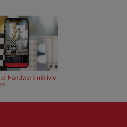
er Handwerk mit ivie
en