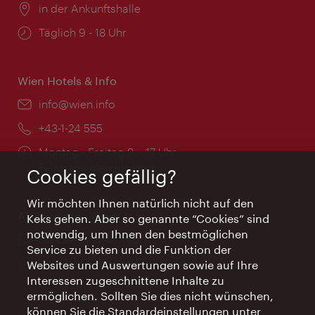
Ort:
in der Ankunftshalle
Öffnungszeiten:
Täglich 9 - 18 Uhr
Wien Hotels & Info
Email:
info@wien.info
Telefon:
+43-1-24 555
Öffnungszeiten:
Montag - Freitag 9 – 17 Uhr
Feiertags geschlossen
Cookies gefällig?
Wir möchten Ihnen natürlich nicht auf den
AI Concierge Wien
Keks gehen. Aber so genannte “Cookies” sind
notwendig, um Ihnen den bestmöglichen
Ort:
concierge.wien.info
Service zu bieten und die Funktion der
Öffnungszeiten:
Informationen rund um die Uhr
Websites und Auswertungen sowie auf Ihre
Interessen zugeschnittene Inhalte zu
ermöglichen. Sollten Sie dies nicht wünschen,
können Sie die Standardeinstellungen unter