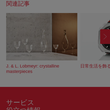
関連記事
進
む
J. & L. Lobmeyr: crystalline
日常生活を飾
masterpieces
サービス