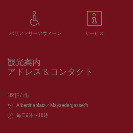
バリアフリーのウィーン
サービス
観光案内
アドレス＆コンタクト
1区旧市街
場
Albertinaplatz／Maysedergasse角
所：
営
毎日9時〜18時
業
時