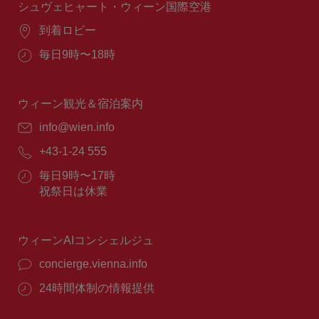
間：
シュヴェヒャート・ウィーン国際空港
場
到着ロビー
所：
営
毎日9時〜18時
業
時
間：
ウィーン観光＆宿泊案内
E
info@wien.info
メ
電
+43-1-24 555
ー
話
ル：
営
毎日9時〜17時
番
業
祝祭日は休業
号：
時
間：
ウィーンAIコンシェルジュ
concierge.vienna.info
24時間体制の情報提供