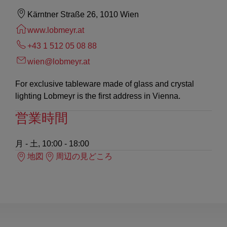
Kärntner Straße 26, 1010 Wien
www.lobmeyr.at
+43 1 512 05 08 88
wien@lobmeyr.at
For exclusive tableware made of glass and crystal
lighting Lobmeyr is the first address in Vienna.
営業時間
月 - 土, 10:00 - 18:00
地図
周辺の見どころ