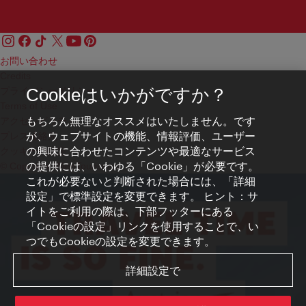
お問い合わせ
Credits
プライバシーポリシー
Cookieはいかがですか？
Terms of Use
もちろん無理なオススメはいたしません。です
アクセシビリティ
が、ウェブサイトの機能、情報評価、ユーザー
プレス連絡先
の興味に合わせたコンテンツや最適なサービス
クッキーの設定
の提供には、いわゆる「Cookie」が必要です。
© Copyright WienTourismus
これが必要ないと判断された場合には、「詳細
設定」で標準設定を変更できます。 ヒント：サ
イトをご利用の際は、下部フッターにある
「Cookieの設定」リンクを使用することで、い
つでもCookieの設定を変更できます。
詳細設定で