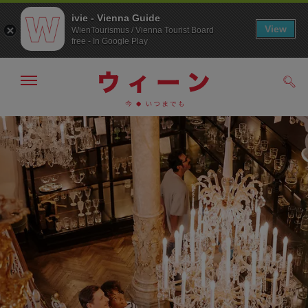
ivie - Vienna Guide
View
WienTourismus / Vienna Tourist Board
free - In Google Play
メ
検
ニ
索
ュ
メ
こ
す
ー
る
ニ
の
の
ュ
ペ
表
ー
ー
示・
非
へ
ジ
表
の
示
ト
ッ
プ
へ