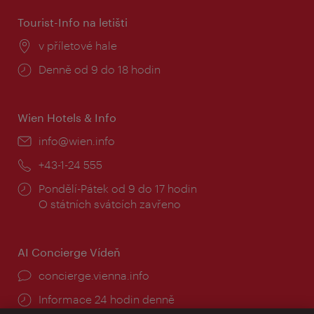
Tourist-Info na letišti
Místo:
v příletové hale
Provozní
Denně od 9 do 18 hodin
doba:
Wien Hotels & Info
E-
info@wien.info
mail:
Telefon:
+43-1-24 555
Provozní
Pondělí-Pátek od 9 do 17 hodin
doba:
O státních svátcích zavřeno
AI Concierge Vídeň
concierge.vienna.info
Informace 24 hodin denně