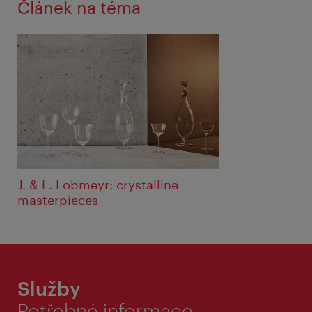
Článek na téma
J. & L. Lobmeyr: crystalline
masterpieces
Služby
Potřebné informace