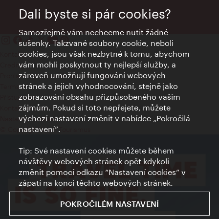
Dali byste si pár cookies?
Samozřejmě vám nechceme nutit žádné
sušenky. Takzvané soubory cookie, neboli
cookies, jsou však nezbytné k tomu, abychom
Kontakty
vám mohli poskytnout ty nejlepší služby, a
Credits
zároveň umožňují fungování webových
Prohlášení o ochraně osobních údajů
stránek a jejich vyhodnocování, stejně jako
Terms of Use
zobrazování obsahu přizpůsobeného vašim
Přístupnost
zájmům. Pokud si toto nepřejete, můžete
Kontakt pro tisk
výchozí nastavení změnit v nabídce „Pokročilá
Nastavení cookies
nastavení“.
© Copyright Wien Tourismus
Tip: Své nastavení cookies můžete během
návštěvy webových stránek opět kdykoli
změnit pomocí odkazu “Nastavení cookies” v
zápatí na konci těchto webových stránek.
POKROČILÉM NASTAVENÍ