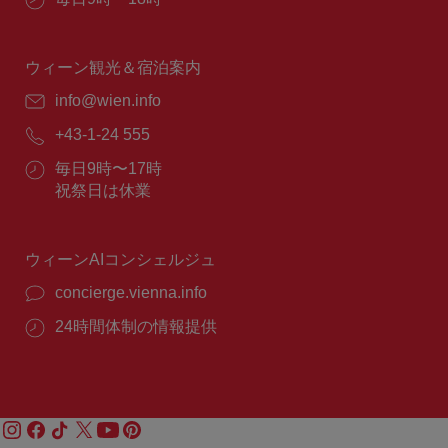
業
時
間：
ウィーン観光＆宿泊案内
E
info@wien.info
メ
電
+43-1-24 555
ー
話
ル：
営
毎日9時〜17時
番
業
祝祭日は休業
号：
時
間：
ウィーンAIコンシェルジュ
concierge.vienna.info
24時間体制の情報提供