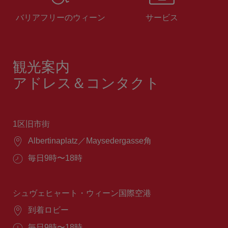
バリアフリーのウィーン
サービス
観光案内
アドレス＆コンタクト
1区旧市街
場
Albertinaplatz／Maysedergasse角
所：
営
毎日9時〜18時
業
時
間：
シュヴェヒャート・ウィーン国際空港
場
到着ロビー
所：
営
毎日9時〜18時