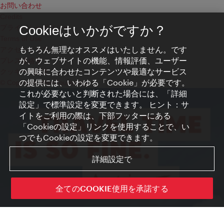
お問い合わせ
Credits
プライバシーポリシー
Cookieはいかがですか？
Terms of Use
もちろん無理なオススメはいたしません。です
アクセシビリティ
が、ウェブサイトの機能、情報評価、ユーザー
プレス連絡先
の興味に合わせたコンテンツや最適なサービス
クッキーの設定
の提供には、いわゆる「Cookie」が必要です。
© Copyright WienTourismus
これが必要ないと判断された場合には、「詳細
設定」で標準設定を変更できます。 ヒント：サ
イトをご利用の際は、下部フッターにある
「Cookieの設定」リンクを使用することで、い
つでもCookieの設定を変更できます。
詳細設定で
全てのCOOKIE使用を承諾する