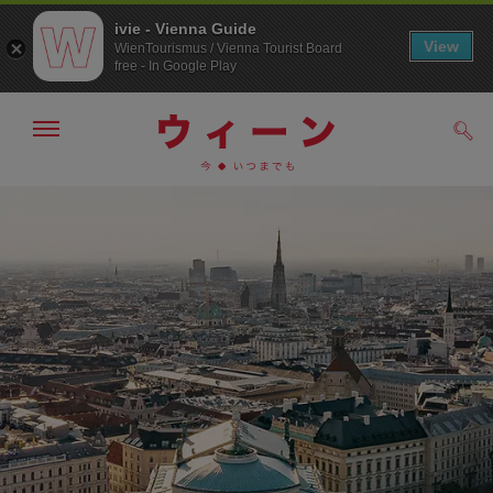
ivie - Vienna Guide
View
WienTourismus / Vienna Tourist Board
free - In Google Play
メ
検
ニ
索
ュ
メ
こ
す
ー
る
ニ
の
の
ュ
ペ
表
ー
ー
示・
非
へ
ジ
表
の
示
ト
ッ
プ
へ