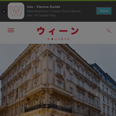
ivie - Vienna Guide
View
WienTourismus / Vienna Tourist Board
free - In Google Play
メ
検
ニ
索
ュ
メ
こ
す
ー
る
ニ
の
の
ュ
ペ
表
ー
ー
示・
非
へ
ジ
表
の
示
ト
ッ
プ
へ