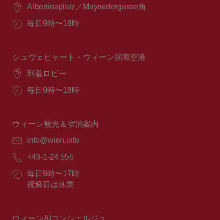
場
Albertinaplatz／Maysedergasse角
所：
営
毎日9時〜18時
業
時
間：
シュヴェヒャート・ウィーン国際空港
場
到着ロビー
所：
営
毎日9時〜18時
業
時
間：
ウィーン観光＆宿泊案内
E
info@wien.info
メ
電
+43-1-24 555
ー
話
ル：
営
毎日9時〜17時
番
業
祝祭日は休業
号：
時
間：
ウィーンAIコンシェルジュ