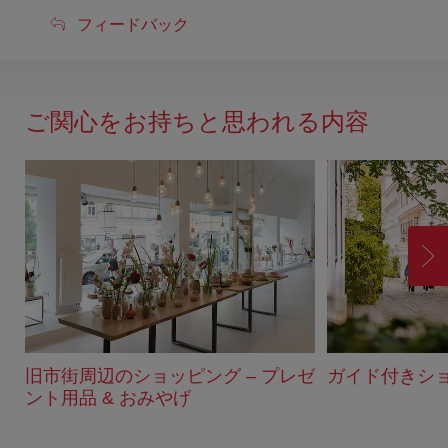
フ
フィードバック
ィ
ー
ド
ご関心をお持ちと思われる内容
バ
ッ
ク
進
む
旧市街周辺のショッピング – プレゼ
ガイド付きシ
ント用品 & おみやげ