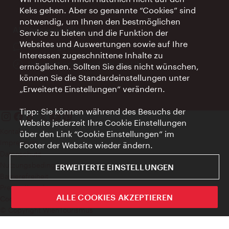
Keks gehen. Aber so genannte “Cookies” sind
notwendig, um Ihnen den bestmöglichen
AI Concierge Wien
Service zu bieten und die Funktion der
Websites und Auswertungen sowie auf Ihre
Ort:
concierge.wien.info
Interessen zugeschnittene Inhalte zu
Öffnungszeiten:
Informationen rund um die Uhr
ermöglichen. Sollten Sie dies nicht wünschen,
können Sie die Standardeinstellungen unter
„Erweiterte Einstellungen“ verändern.
Tipp: Sie können während des Besuchs der
Website jederzeit Ihre Cookie Einstellungen
Kontakt
über den Link “Cookie Einstellungen” im
Impressum
Footer der Website wieder ändern.
Datenschutz
Nutzungsbedingungen
ERWEITERTE EINSTELLUNGEN
Barrierefreiheit
Presse-Kontakt
ALLE COOKIES AKZEPTIEREN
Cookie Einstellungen
© Copyright WienTourismus