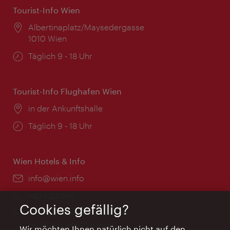
Tourist-Info Wien
Ort:
Albertinaplatz/Maysedergasse
1010 Wien
Öffnungszeiten:
Täglich 9 - 18 Uhr
Tourist-Info Flughafen Wien
Ort:
in der Ankunftshalle
Öffnungszeiten:
Täglich 9 - 18 Uhr
Wien Hotels & Info
Email:
info@wien.info
Telefon:
+43-1-24 555
Cookies gefällig?
Öffnungszeiten:
Montag - Freitag 9 – 17 Uhr
Feiertags geschlossen
Wir möchten Ihnen natürlich nicht auf den