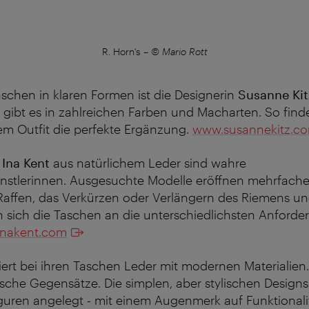
R. Horn's
–
© Mario Rott
chen in klaren Formen ist die Designerin
Susanne Kit
n gibt es in zahlreichen Farben und Macharten. So findet
em Outfit die perfekte Ergänzung.
www.susannekitz.c
n
Ina Kent
aus natürlichem Leder sind wahre
stlerinnen. Ausgesuchte Modelle eröffnen mehrfache 
Raffen, das Verkürzen oder Verlängern des Riemens un
n sich die Taschen an die unterschiedlichsten Anford
nakent.com
ert bei ihren Taschen Leder mit modernen Materialien
ische Gegensätze. Die simplen, aber stylischen Designs
guren angelegt - mit einem Augenmerk auf Funktionali