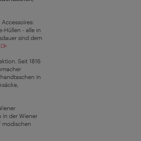
d Accessoires:
Hüllen - alle in
ensdauer sind dem
ktion. Seit 1816
huhmacher
nhandtaschen in
ksäcke,
 Wiener
n in der Wiener
uf modischen