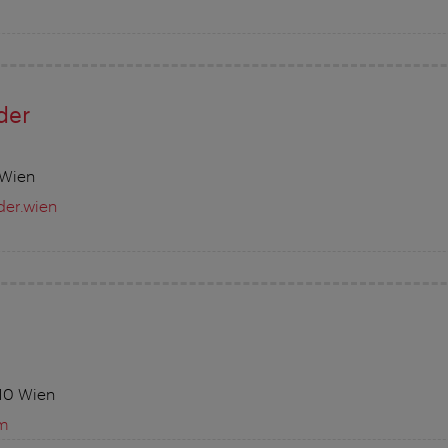
der
 Wien
der.wien
10 Wien
om