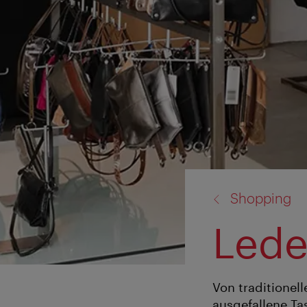
Zurück
Shopping
zu:
Lede
Von traditionel
ausgefallene Ta