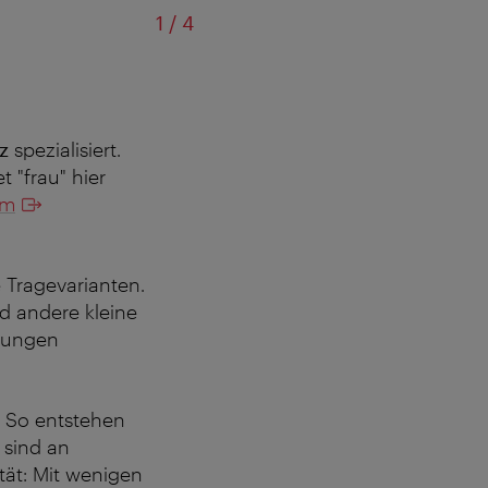
von
1
/
4
z
spezialisiert.
 "frau" hier
om
Tragevarianten.
d andere kleine
erungen
. So entstehen
 sind an
tät: Mit wenigen