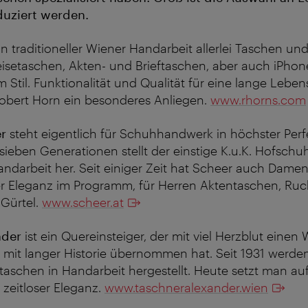
duziert werden.
 in traditioneller Wiener Handarbeit allerlei Taschen un
setaschen, Akten- und Brieftaschen, aber auch iPhone-
 Stil. Funktionalität und Qualität für eine lange Leb
obert Horn ein besonderes Anliegen.
www.rhorns.com
r
steht eigentlich für Schuhhandwerk in höchster Perfe
 sieben Generationen stellt der einstige K.u.K. Hofsc
ndarbeit her. Seit einiger Zeit hat Scheer auch Dame
her Eleganz im Programm, für Herren Aktentaschen, Ruc
Gürtel.
www.scheer.at
nder
ist ein Quereinsteiger, der mit viel Herzblut einen
b mit langer Historie übernommen hat. Seit 1931 werde
taschen in Handarbeit hergestellt. Heute setzt man a
 zeitloser Eleganz.
www.taschneralexander.wien