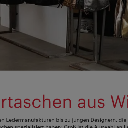
rtaschen aus W
len Ledermanufakturen bis zu jungen Designern, die 
schen spezialisiert haben: Groß ist die Auswahl an 