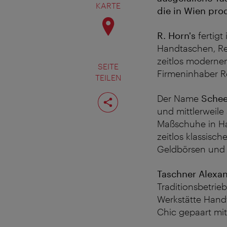
KARTE
die in Wien pro
R. Horn's
fertigt
Handtaschen, Rei
zeitlos modernem
SEITE
Firmeninhaber R
TEILEN
Seite
Der Name
Schee
teilen
und mittlerweile
Maßschuhe in Ha
zeitlos klassisc
Geldbörsen und 
Taschner Alexa
Traditionsbetrie
Werkstätte Hand
Chic gepaart mit