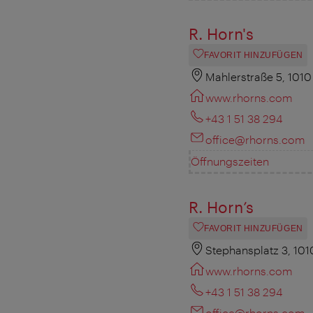
R. Horn's
FAVORIT HINZUFÜGEN
Mahlerstraße 5, 101
www.rhorns.com
+43 1 51 38 294
office@rhorns.com
Öffnungszeiten
R. Horn’s
FAVORIT HINZUFÜGEN
Stephansplatz 3, 10
www.rhorns.com
+43 1 51 38 294
office@rhorns.com