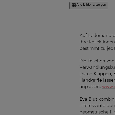
Alle Bilder anzeigen
Auf Lederhandtas
Ihre Kollektione
bestimmt zu jed
Die Taschen vo
Verwandlungskün
Durch Klappen, 
Handgriffe lasse
anpassen.
www.i
Eva Blut
kombini
interessante opt
geometrische Fi