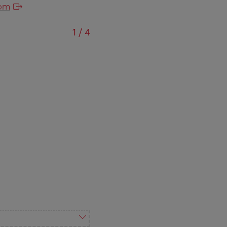
com
von
1
/
4