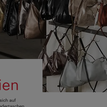
ien
sich auf
Ledertaschen,