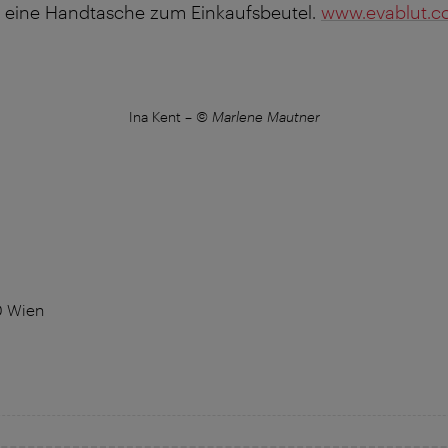
d eine Handtasche zum Einkaufsbeutel.
www.evablut.
Ina Kent
–
© Marlene Mautner
0 Wien