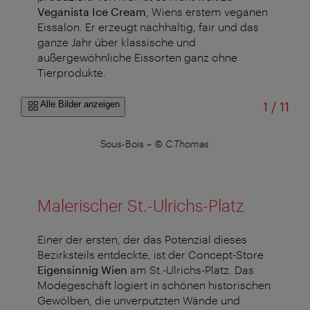
Veganista Ice Cream
, Wiens erstem veganen
Eissalon. Er erzeugt nachhaltig, fair und das
ganze Jahr über klassische und
außergewöhnliche Eissorten ganz ohne
Tierprodukte.
von
Alle Bilder anzeigen
1
/
11
Sous-Bois
–
© C.Thomas
Malerischer St.-Ulrichs-Platz
Einer der ersten, der das Potenzial dieses
Bezirksteils entdeckte, ist der Concept-Store
Eigensinnig Wien
am St.-Ulrichs-Platz. Das
Modegeschäft logiert in schönen historischen
Gewölben, die unverputzten Wände und