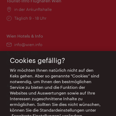
Tourist-Info Flughafen Wien
Ort:
in der Ankunftshalle
Öffnungszeiten:
Täglich 9 - 18 Uhr
Wien Hotels & Info
Email:
info@wien.info
Telefon:
+43-1-24 555
Cookies gefällig?
Öffnungszeiten:
Montag - Freitag 9 – 17 Uhr
Feiertags geschlossen
Wir möchten Ihnen natürlich nicht auf den
Keks gehen. Aber so genannte “Cookies” sind
notwendig, um Ihnen den bestmöglichen
AI Concierge Wien
Service zu bieten und die Funktion der
Websites und Auswertungen sowie auf Ihre
Ort:
concierge.wien.info
Interessen zugeschnittene Inhalte zu
Öffnungszeiten:
Informationen rund um die Uhr
ermöglichen. Sollten Sie dies nicht wünschen,
können Sie die Standardeinstellungen unter
„Erweiterte Einstellungen“ verändern.