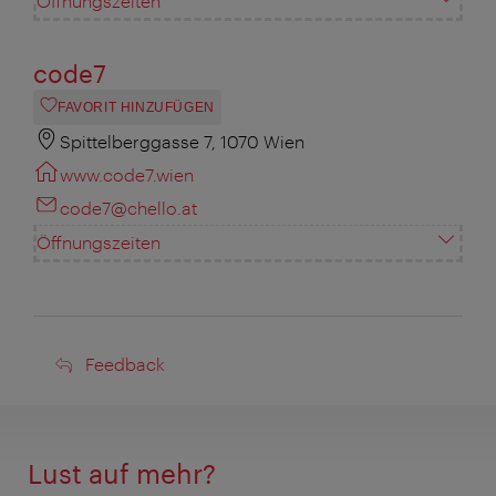
Öffnungszeiten
code7
FAVORIT HINZUFÜGEN
Spittelberggasse 7, 1070 Wien
www.code7.wien
code7@chello.at
Öffnungszeiten
Feedback
Feedback
Lust auf mehr?