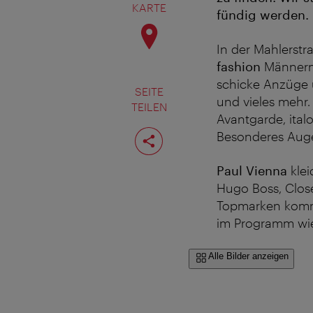
KARTE
fündig werden.
In der Mahlerstr
fashion
Männermo
schicke Anzüge 
SEITE
und vieles mehr.
TEILEN
Avantgarde, ital
Seite
Besonderes Auge
teilen
Paul Vienna
klei
Hugo Boss, Close
Topmarken kommen
im Programm wie 
Alle Bilder anzeigen