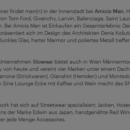
ner findet man(n) in der Innenstadt bei
Amicis Men
. H
on Tom Ford, Givenchy, Lanvin, Balenciaga, Saint Lau
. Bei Amicis Men ist Einkaufen ein Gesamterlebnis: De
räsentiert sich im Design des Architekten Denis Košuti
 Dunkles Glas, harter Marmor und poliertes Metall treff
e Unternehmen
Slowear
bietet auch in Wien Männermod
von heute und vereint vier Marken unter einem Dach:
Zanone (Strickwaren), Glanshirt (Hemden) und Monted
). Eine Lounge-Ecke mit Kaffee und Wein macht das 
zirk hat sich auf Streetwear spezialisiert: Jacken, Hose
eans der Marke Edwin aus Japan, handgenähte Red Wi
ier jede Menge Accessoires.