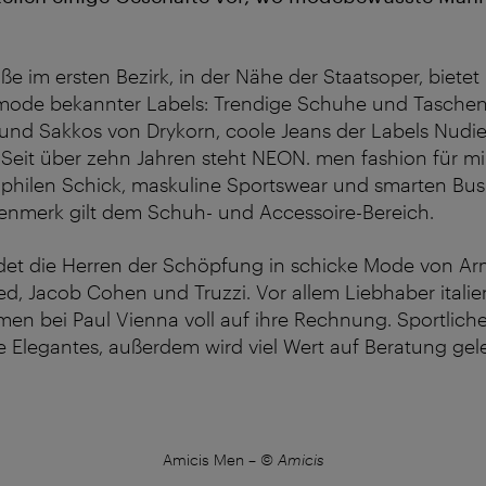
aße im ersten Bezirk, in der Nähe der Staatsoper, bietet
de bekannter Labels: Trendige Schuhe und Taschen
und Sakkos von Drykorn, coole Jeans der Labels Nudi
 Seit über zehn Jahren steht NEON. men fashion für mi
ophilen Schick, maskuline Sportswear und smarten Bus
nmerk gilt dem Schuh- und Accessoire-Bereich.
det die Herren der Schöpfung in schicke Mode von Arm
d, Jacob Cohen und Truzzi. Vor allem Liebhaber italie
 bei Paul Vienna voll auf ihre Rechnung. Sportliches
Elegantes, außerdem wird viel Wert auf Beratung gele
Amicis Men
–
© Amicis