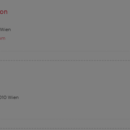
ion
 Wien
com
1010 Wien