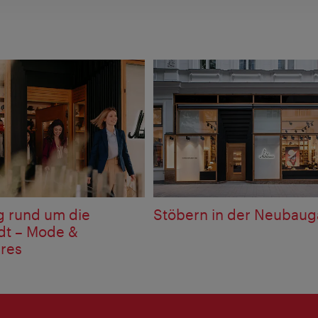
 rund um die
Stöbern in der Neubaug
dt – Mode &
res