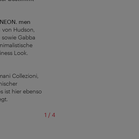
NEON. men
 von Hudson,
e sowie Gabba
nimalistische
iness Look.
ani Collezioni,
nischer
 ist hier ebenso
gt.
von
1
/
4