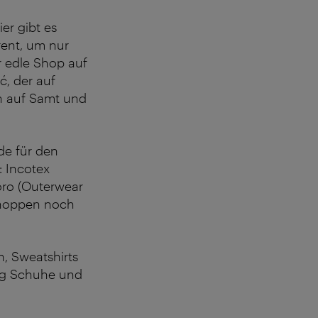
ier gibt es
rent, um nur
r edle Shop auf
ć, der auf
en auf Samt und
e für den
 Incotex
oro (Outerwear
Shoppen noch
n, Sweatshirts
ng Schuhe und