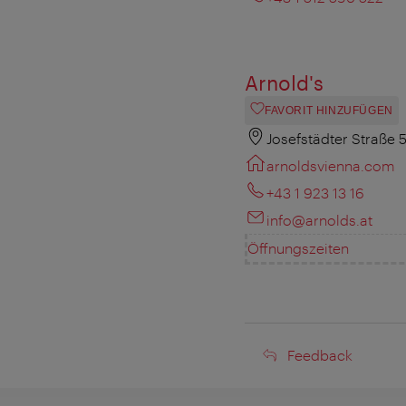
Arnold's
FAVORIT HINZUFÜGEN
Josefstädter Straße 
arnoldsvienna.com
+43 1 923 13 16
info@arnolds.at
Öffnungszeiten
Feedback
Feedback