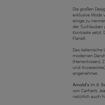
Die großen Desig
exklusive Mode v
einige zu nennen
der Tuchlauben p
Kontraste setzt.
Flanell.
Das italienisch
modernen Dandy 
(Herrenhosen), 
und Accessoires
angenehmer.
Arnold's
im 8. Be
von Carhartt, J
natürlich auch h