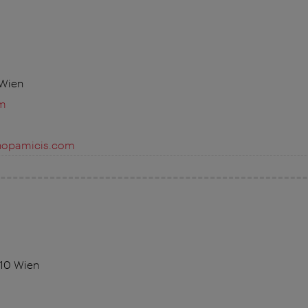
 Wien
m
hopamicis.com
010 Wien