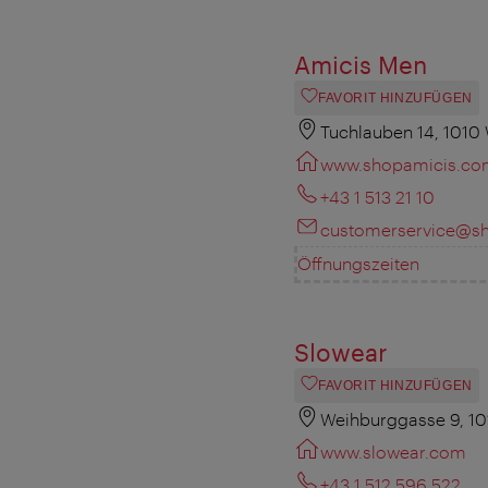
Amicis Men
FAVORIT HINZUFÜGEN
Tuchlauben 14, 1010
www.shopamicis.co
+43 1 513 21 10
customerservice@s
Öffnungszeiten
Slowear
FAVORIT HINZUFÜGEN
Weihburggasse 9, 1
www.slowear.com
+43 1 512 596 522