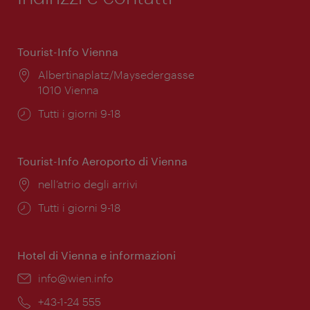
Tourist-Info Vienna
Posizione:
Albertinaplatz/Maysedergasse
1010 Vienna
Orari
Tutti i giorni 9-18
di
apertura:
Tourist-Info Aeroporto di Vienna
Posizione:
nell’atrio degli arrivi
Orari
Tutti i giorni 9-18
di
apertura:
Hotel di Vienna e informazioni
Email:
info@wien.info
Telefono:
+43-1-24 555