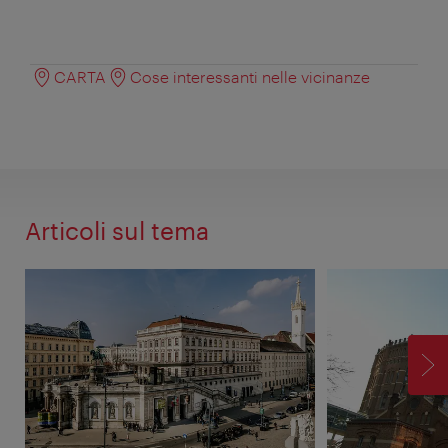
CARTA
Cose interessanti nelle vicinanze
Articoli sul tema
AV