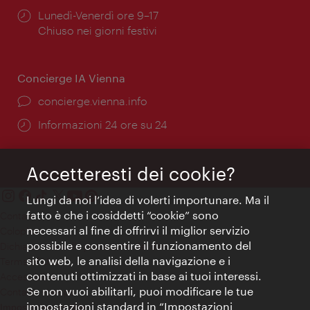
Orari
Lunedì-Venerdì ore 9–17
di
Chiuso nei giorni festivi
apertura:
Concierge IA Vienna
Ort:
concierge.vienna.info
Öffnungszeiten:
Informazioni 24 ore su 24
Accetteresti dei cookie?
Lungi da noi l’idea di volerti importunare. Ma il
fatto è che i cosiddetti “cookie” sono
Contatti
necessari al fine di offrirvi il miglior servizio
Colophon
possibile e consentire il funzionamento del
Dichiarazione sulla protezione dei dati
sito web, le analisi della navigazione e i
Terms of Use
contenuti ottimizzati in base ai tuoi interessi.
Accessibilità
Se non vuoi abilitarli, puoi modificare le tue
Contatto stampa
impostazioni standard in “Impostazioni
Impostazioni cookie