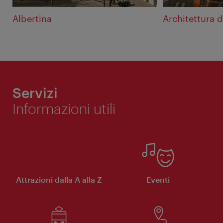
Albertina
Architettura 
Servizi
Informazioni utili
Attrazioni dalla A alla Z
Eventi