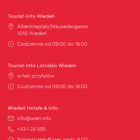
Tourist-Info Wiedeń
Miejsce:
Albertinaplatz/Maysedergasse
1010 Wiedeń
Godziny
Codziennie od 09.00 do 18.00
otwarcia:
Tourist-Info Lotnisko Wiedeń
Miejsce:
w hali przylotów
Godziny
Codziennie od 09.00 do 18.00
otwarcia:
Wiedeń Hotele & Info
E-
info@wien.info
mail:
Telefon:
+43-1-24 555
Godziny
Poniedziałek-Piątek godz. 9.00 -