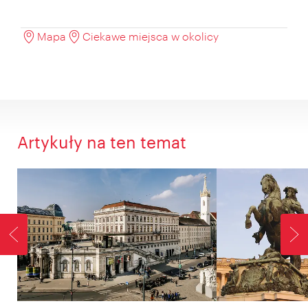
Mapa
Ciekawe miejsca w okolicy
Artykuły na ten temat
WSTECZ
D
P