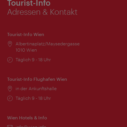
Tourist-Info
Adressen & Kontakt
Tourist-Info Wien
Ort:
Albertinaplatz/Maysedergasse
1010 Wien
Öffnungszeiten:
Täglich 9 - 18 Uhr
Tourist-Info Flughafen Wien
Ort:
in der Ankunftshalle
Öffnungszeiten:
Täglich 9 - 18 Uhr
Wien Hotels & Info
Email:
info@wien.info