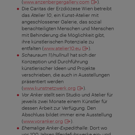
(
www.anzenbergergallery.com
).
Die Caritas der Erzdiözese Wien betreibt
das
Atelier 10
, ein Kunst-Atelier mit
angeschlossener Galerie, das sozial
benachteiligten Menschen und Menschen
mit Behinderung die Möglichkeit gibt,
ihre künstlerischen Potenziale zu
entfalten (
www.atelier10.eu
).
Schauraum 11/nullnull
hat sich der
Konzeption und Durchführung
künstlerischer Ideen und Projekte
verschrieben, die auch in Ausstellungen
präsentiert werden
(
www.kunstnetzwerk.org
).
Vor Anker
stellt sein Studio und Atelier für
jeweils zwei Monate einem Künstler für
dessen Arbeit zur Verfügung. Den
Abschluss bildet immer eine Ausstellung
(
www.voranker.org
).
Ehemalige Anker-Expedithalle
: Dort wo
vor 100 Jahren Pferdefuhrwerke ein- und