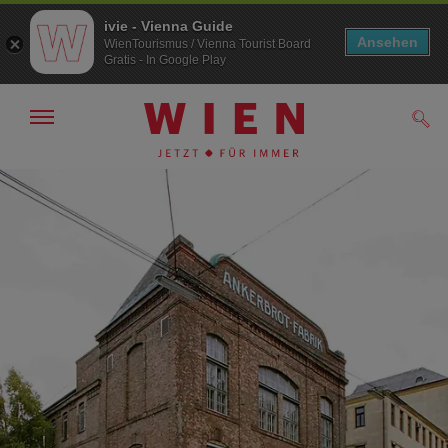
ivie - Vienna Guide
Ansehen
WienTourismus / Vienna Tourist Board
Gratis - In Google Play
Navigation
Such
anzeigen/
ausblenden
Zur
Zum
Navigation
Inhalt