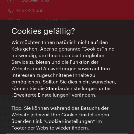
Telefon:
+43-1-24 555
Öffnungszeiten:
Montag - Freitag 9 – 17 Uhr
Feiertags geschlossen
Cookies gefällig?
Wir möchten Ihnen natürlich nicht auf den
AI Concierge Wien
Keks gehen. Aber so genannte “Cookies” sind
notwendig, um Ihnen den bestmöglichen
Ort:
concierge.wien.info
Service zu bieten und die Funktion der
Öffnungszeiten:
Informationen rund um die Uhr
Websites und Auswertungen sowie auf Ihre
Interessen zugeschnittene Inhalte zu
ermöglichen. Sollten Sie dies nicht wünschen,
können Sie die Standardeinstellungen unter
„Erweiterte Einstellungen“ verändern.
Kontakt
Tipp: Sie können während des Besuchs der
Impressum
Website jederzeit Ihre Cookie Einstellungen
Datenschutz
über den Link “Cookie Einstellungen” im
Nutzungsbedingungen
Footer der Website wieder ändern.
Barrierefreiheit