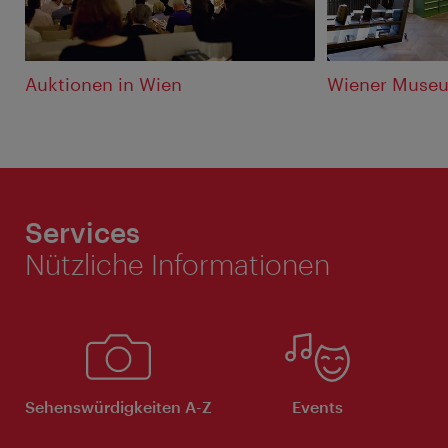
Auktionen in Wien
Wiener Muse
Services
Nützliche Informationen
Sehenswürdigkeiten A-Z
Events