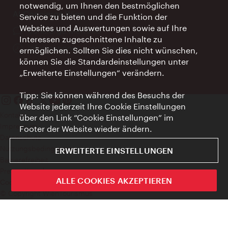
notwendig, um Ihnen den bestmöglichen
AI Concierge Wien
Service zu bieten und die Funktion der
Websites und Auswertungen sowie auf Ihre
Ort:
concierge.wien.info
Interessen zugeschnittene Inhalte zu
Öffnungszeiten:
Informationen rund um die Uhr
ermöglichen. Sollten Sie dies nicht wünschen,
können Sie die Standardeinstellungen unter
„Erweiterte Einstellungen“ verändern.
Tipp: Sie können während des Besuchs der
Website jederzeit Ihre Cookie Einstellungen
Kontakt
über den Link “Cookie Einstellungen” im
Impressum
Footer der Website wieder ändern.
Datenschutz
Nutzungsbedingungen
ERWEITERTE EINSTELLUNGEN
Barrierefreiheit
Presse-Kontakt
ALLE COOKIES AKZEPTIEREN
Cookie Einstellungen
© Copyright WienTourismus