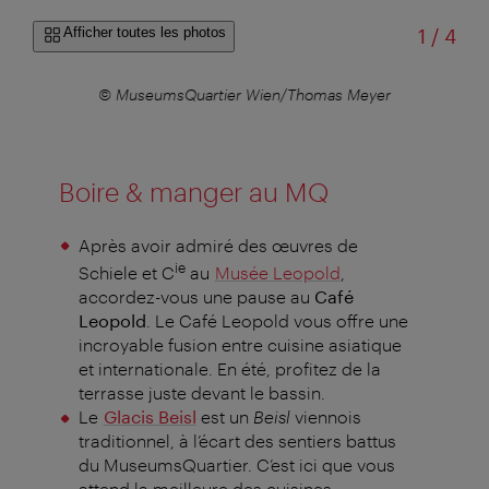
sur
Afficher toutes les photos
1
/
4
yer
© MuseumsQuartier Wien/Thomas Meyer
© 
Boire & manger au MQ
Après avoir admiré des œuvres de
ie
Schiele et C
au
Musée Leopold
,
accordez-vous une pause au
Café
Leopold
. Le Café Leopold vous offre une
incroyable fusion entre cuisine asiatique
et internationale. En été, profitez de la
terrasse juste devant le bassin.
Le
Glacis Beisl
est un
Beisl
viennois
traditionnel, à l’écart des sentiers battus
du MuseumsQuartier. C’est ici que vous
attend la meilleure des cuisines