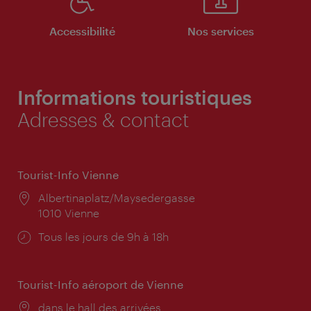
Accessibilité
Nos services
Informations touristiques
Adresses & contact
Tourist-Info Vienne
Lieu:
Albertinaplatz/Maysedergasse
1010 Vienne
Horaires
Tous les jours de 9h à 18h
d'ouverture:
Tourist-Info aéroport de Vienne
Lieu:
dans le hall des arrivées