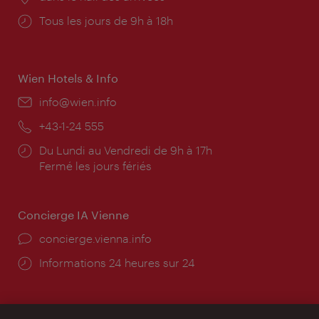
Horaires
Tous les jours de 9h à 18h
d'ouverture:
Wien Hotels & Info
E-
info@wien.info
mail:
Téléphone:
+43-1-24 555
Horaires
Du Lundi au Vendredi de 9h à 17h
d'ouverture:
Fermé les jours fériés
Concierge IA Vienne
Ort:
concierge.vienna.info
Öffnungszeiten:
Informations 24 heures sur 24