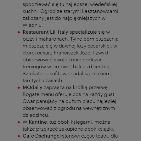
spodziewać się tu najlepszej wiedeńskiej
kuchni. Ogród ze starymi kasztanowcami
zaliczany jest do najpiękniejszych w
Wiedniu.
Restaurant Lil' Italy
specjalizuje się w
pizzy i makaronach. Tylne pomieszczenia
mieszczą się w dawnej loży cesarskiej, w
której cesarz Franciszek Józef I zwykł
obserwować swoje konie podczas
treningów w zimowej hali jeździeckiej
.
Sztukaterie sufitowe nadal są znakiem
tamtych czasach.
MQdaily
zaprasza na krótką przerwę.
Bogate menu oferuje coś na każdy gust.
Gwar panujący na dużym placu najlepiej
obserwować z ogrodu na wewnętrznym
dziedzińcu.
W
Kantine
, tuż obok księgarni, można
także przejrzeć zakupione obok książki.
Café Dschungel
stanowi część teatru dla