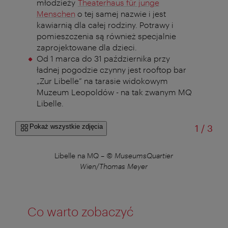
młodzieży
Theaterhaus für junge
Menschen
o tej samej nazwie i jest
kawiarnią dla całej rodziny. Potrawy i
pomieszczenia są również specjalnie
zaprojektowane dla dzieci.
Od 1 marca do 31 października przy
ładnej pogodzie czynny jest rooftop bar
„Zur Libelle” na tarasie widokowym
Muzeum Leopoldów - na tak zwanym MQ
Libelle.
od
Pokaż wszystkie zdjęcia
1
/
3
Libelle na MQ
–
© MuseumsQuartier
Wien/Thomas Meyer
Co warto zobaczyć