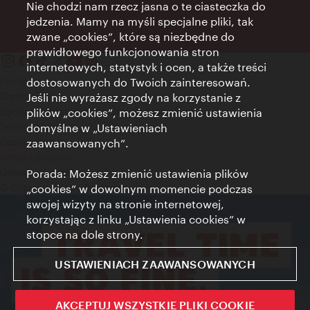
Nie chodzi nam rzecz jasna o te ciasteczka do
jedzenia. Mamy na myśli specjalne pliki, tak
zwane „cookies”, które są niezbędne do
prawidłowego funkcjonowania stron
internetowych, statystyk i ocen, a także treści
Kontakt
dostosowanych do Twoich zainteresowań.
Credits
Jeśli nie wyrażasz zgody na korzystanie z
Zgoda na przetwarzanie danych osobowych
plików „cookies”, możesz zmienić ustawienia
Terms of Use
domyślne w „Ustawieniach
Dostępność
zaawansowanych”.
Kontakt prasowy
Porada: Możesz zmienić ustawienia plików
Ustawienia cookies
© Copyright Wien Tourismus
„cookies” w dowolnym momencie podczas
swojej wizyty na stronie internetowej,
korzystając z linku „Ustawienia cookies” w
stopce na dole strony.
USTAWIENIACH ZAAWANSOWANYCH
AKCEPTUJ WSZYSTKIE PLIKI COOKIE