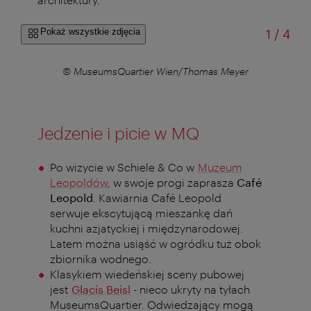
od
Pokaż wszystkie zdjęcia
1
/
4
yer
© MuseumsQuartier Wien/Thomas Meyer
© 
Jedzenie i picie w MQ
Po wizycie w Schiele & Co w
Muzeum
Leopoldów
, w swoje progi zaprasza
Café
Leopold
. Kawiarnia Café Leopold
serwuje ekscytującą mieszankę dań
kuchni azjatyckiej i międzynarodowej.
Latem można usiąść w ogródku tuż obok
zbiornika wodnego.
Klasykiem wiedeńskiej sceny pubowej
jest
Glacis Beisl
- nieco ukryty na tyłach
MuseumsQuartier. Odwiedzający mogą