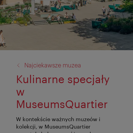
powrót
Najciekawsze muzea
do:
Kulinarne specjały
w
MuseumsQuartier
W kontekście ważnych muzeów i
kolekcji, w MuseumsQuartier