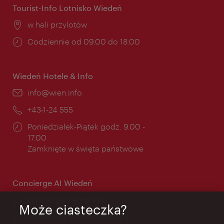
Tourist-Info Lotnisko Wiedeń
Miejsce:
w hali przylotów
Godziny
Codziennie od 09.00 do 18.00
otwarcia:
Wiedeń Hotele & Info
E-
info@wien.info
mail:
Telefon:
+43-1-24 555
Godziny
Poniedziałek-Piątek godz. 9.00 -
otwarcia:
17.00
Zamknięte w święta państwowe
Concierge AI Wiedeń
concierge.vienna.info
Może ciasteczka?
Informacje przez całą dobę