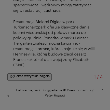
spacerowicze i wędrowcy mogą zatrzymać
się w restauracji
Lusthaus
.
Restauracja
Meierei Diglas
w parku
Türkenschanzpark oferuje klasyczne dania
kuchni wiedeńskiej od połowy marca do
połowy grudnia. Ponadto w parku Lainzer
Tiergarten znaleźć można kawiarnio-
restaurację
Hermes,
która znajduje się w willi
Hermesvilla, której budowę zlecił cesarz
Franciszek Józef dla swojej żony Elisabeth
("Sisi").
od
Pokaż wszystkie zdjęcia
1
/
4
le,
Palmiarnia, park Burggarten
–
© WienTourismus /
Wido
ermes
Peter Rigaud