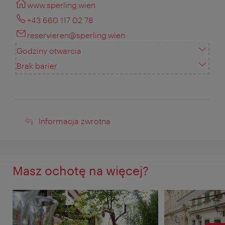
www.sperling.wien
+43 660 117 02 78
reservieren@sperling.wien
Godziny otwarcia
Brak barier
Informacja
Informacja zwrotna
zwrotna
Masz ochotę na więcej?