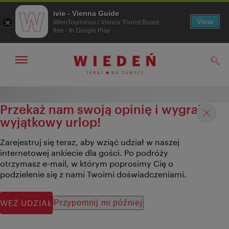
ivie - Vienna Guide
View
WienTourismus / Vienna Tourist Board
free - In Google Play
Pokaż/ukryj
Szuk
nawigację
Przejdź
Przejdź
do
do
Przekaż nam swoją opinię i wygraj
nawigacji
treści
wyjątkowy urlop!
Zarejestruj się teraz, aby wziąć udział w naszej
internetowej ankiecie dla gości. Po podróży
otrzymasz e-mail, w którym poprosimy Cię o
podzielenie się z nami Twoimi doświadczeniami.
WEŹ UDZIAŁ
Przypomnij mi później