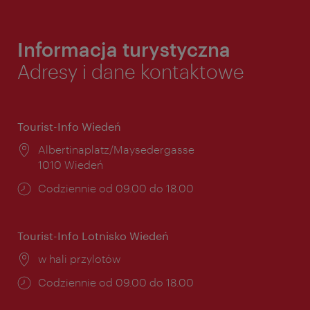
Informacja turystyczna
Adresy i dane kontaktowe
Tourist-Info Wiedeń
Miejsce:
Albertinaplatz/Maysedergasse
1010 Wiedeń
Godziny
Codziennie od 09.00 do 18.00
otwarcia:
Tourist-Info Lotnisko Wiedeń
Miejsce:
w hali przylotów
Godziny
Codziennie od 09.00 do 18.00
otwarcia: