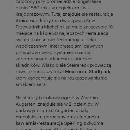
założony przy promenadzie Ringstrasse
około 1860 roku w angielskim stylu
krajobrazowym. Tutaj znajduje się restauracja
Steirereck
, który ma dwie gwiazdki w
Przewodniku Michelin i zajmuje zaszczytne 18.
miejsce na liście 50 najlepszych restauracji
świata. Luksusowa restauracja urzeka
współczesnymi interpretacjami dawnych
przepisów i wykorzystaniem niemal
zapomnianych w kuchni austriackiej
składników. Właściciele Steirereck prowadzą
również mniejszy lokal
Meierei im Stadtpark
,
który koncentruje się na rozkoszowaniu się
smakiem sera.
Najstarszy barokowy ogród w Wiedniu,
Augarten, znajduje się w 2. dzielnicy. W
parkowym zamku Augarten działa
manufaktura porcelany oraz elegancka
kawiarnia-restauracja Sperling
z dwoma
dużymi tarasami. W zielonym Praterze