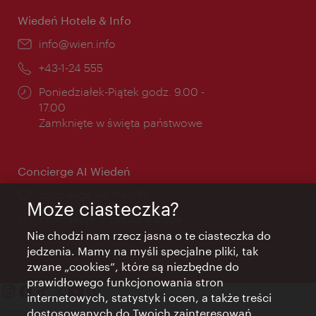
Wiedeń Hotele & Info
E-
info@wien.info
mail:
Telefon:
+43-1-24 555
Godziny
Poniedziałek-Piątek godz. 9.00 -
otwarcia:
17.00
Zamknięte w święta państwowe
Concierge AI Wiedeń
concierge.vienna.info
Może ciasteczka?
Informacje przez całą dobę
Nie chodzi nam rzecz jasna o te ciasteczka do
jedzenia. Mamy na myśli specjalne pliki, tak
zwane „cookies”, które są niezbędne do
prawidłowego funkcjonowania stron
internetowych, statystyk i ocen, a także treści
Kontakt
dostosowanych do Twoich zainteresowań.