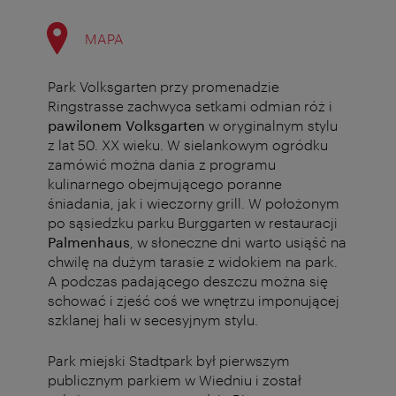
MAPA
Park Volksgarten przy promenadzie
Ringstrasse zachwyca setkami odmian róż i
pawilonem Volksgarten
w oryginalnym stylu
z lat 50. XX wieku. W sielankowym ogródku
zamówić można dania z programu
kulinarnego obejmującego poranne
śniadania, jak i wieczorny grill. W położonym
po sąsiedzku parku Burggarten w restauracji
Palmenhaus
, w słoneczne dni warto usiąść na
chwilę na dużym tarasie z widokiem na park.
A podczas padającego deszczu można się
schować i zjeść coś we wnętrzu imponującej
szklanej hali w secesyjnym stylu.
Park miejski Stadtpark był pierwszym
publicznym parkiem w Wiedniu i został