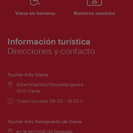
Viena sin barreras
Nuestros servicios
Información turística
Direcciones y contacto
Tourist-Info Viena
Lugar:
Albertinaplatz/Maysedergasse
1010 Viena
Horarios
Todos los días 09:00 - 18:00 h
de
apertura:
Tourist-Info Aeropuerto de Viena
Lugar:
en la terminal de llegadas