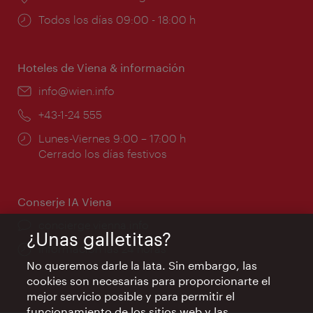
Horarios
Todos los días 09:00 - 18:00 h
de
apertura:
Hoteles de Viena & información
e-
info@wien.info
mail:
Teléfono:
+43-1-24 555
Horarios
Lunes-Viernes 9:00 – 17:00 h
de
Cerrado los días festivos
apertura:
Conserje IA Viena
concierge.vienna.info
¿Unas galletitas?
Información las 24 horas
No queremos darle la lata. Sin embargo, las
cookies son necesarias para proporcionarte el
mejor servicio posible y para permitir el
funcionamiento de los sitios web y las