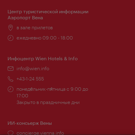
Центр туристической информации
Аэропорт Вена
Расположение:
в зале прилетов
Часы
ежедневно 09:00 - 18:00
работы:
Инфоцентр Wien Hotels & Info
Эл.
info@wien.info
почта:
Телефон:
+43-1-24 555
Часы
понеде́льник-пя́тница с 9:00 до
работы:
17:00
Закрыто в праздничные дни
ИИ-консьерж Вены
concierge.vienna.info