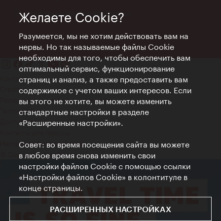
Информация круглосуточно
Желаете Cookie?
Разумеется, мы не хотим действовать вам на
нервы. Но так называемые файлы Cookie
необходимы для того, чтобы обеспечить вам
оптимальный сервис, функционирование
Контакт
страниц и анализ, а также предоставить вам
Credits
содержимое с учетом ваших интересов. Если
Положение о конфиденциальности
вы этого не хотите, вы можете изменить
Terms of Use
стандартные настройки в разделе
Доступность
«Расширенные настройки».
Контакты для прессы
Совет: во время посещения сайта вы можете
Настройки файлов Cookie
© Copyright WienTourismus
в любое время снова изменить свои
настройки файлов Cookie с помощью ссылки
«Настройки файлов Cookie» в колонтитуле в
конце страницы.
РАСШИРЕННЫХ НАСТРОЙКАХ