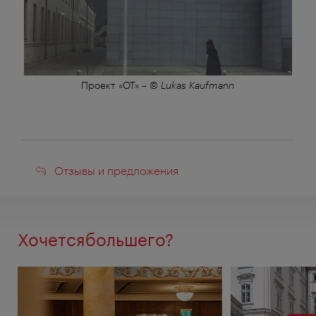
Проект «OT»
–
© Lukas Kaufmann
Отзывы
Отзывы и предложения
и
предложения
Хочетсябольшего?