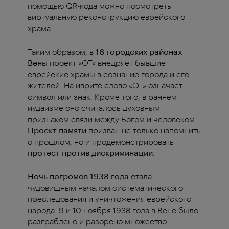
помощью QR-кода можно посмотреть
виртуальную реконструкцию еврейского
храма.
Таким образом, в
16 городских районах
Вены
проект «OT» внедряет бывшие
еврейские храмы в сознание города и его
жителей. На иврите слово «OT» означает
символ или знак. Кроме того, в раннем
иудаизме оно считалось духовным
признаком связи между Богом и человеком.
Проект памяти
призван не только напомнить
о прошлом, но и продемонстрировать
протест против дискриминации
.
Ночь погромов 1938 года
стала
чудовищным началом систематического
преследования и уничтожения еврейского
народа. 9 и 10 ноября 1938 года в Вене было
разграблено и разорено множество