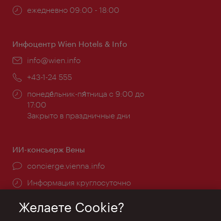
Часы
ежедневно 09:00 - 18:00
работы:
Инфоцентр Wien Hotels & Info
Эл.
info@wien.info
почта:
Телефон:
+43-1-24 555
Часы
понеде́льник-пя́тница с 9:00 до
работы:
17:00
Закрыто в праздничные дни
ИИ-консьерж Вены
concierge.vienna.info
Информация круглосуточно
Желаете Cookie?