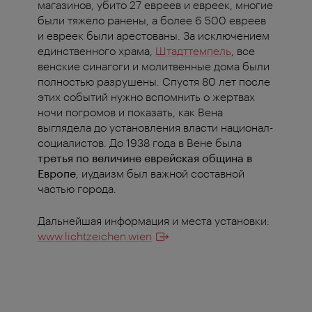
магазинов, убито 27 евреев и евреек, многие
были тяжело ранены, а более 6 500 евреев
и евреек были арестованы. За исключением
единственного храма,
Штадттемпель
, все
венские синагоги и молитвенные дома были
полностью разрушены. Спустя 80 лет после
этих событий нужно вспомнить о жертвах
ночи погромов и показать, как Вена
выглядела до установления власти национал-
социалистов. До 1938 года в Вене была
третья по величине еврейская община в
Европе
, иудаизм был важной составной
частью города.
Дальнейшая информация и места установки:
www.lichtzeichen.wien