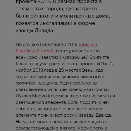
проекта «OT». В рамках проекта в
тех местах города, где когда-то
были синагоги и молитвенные дома,
появятся инсталляции в форме
звезды Давида.
По случаю Года памяти 2018
Венский
Еврейский музей
в сотрудничестве со
всемирно известной художницей Бригитте
Кованц задумал реализовать
проект «OT»
. С
ноября 2018 года в
25 местах Вены,
где
когда-то находились
венские синагоги
и
молитвенные дома, будут сооружены
световые инсталляции
. «Звездная стрела»
Лукаса Марии Кауфманна состоит из мачты и
светящегося элемента. Если подойти к ней
поближе, изогнутые линии светящегося
элемента принимают форму звезды Давида.
На месте можно получить информацию о
соответствующей синагоге. Кроме того, с