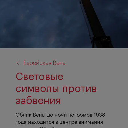
назад
Еврейская Вена
к:
Световые
символы против
забвения
Облик Вены до ночи погромов 1938
года находится в центре внимания