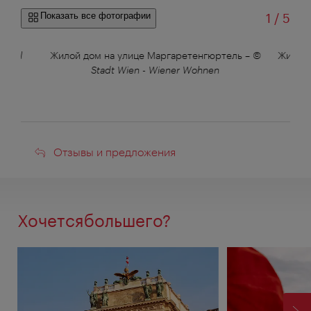
из
Показать все фотографии
1
/
5
 Paul
Жилой дом на улице Маргаретенгюртель
–
©
Жилой 
Stadt Wien - Wiener Wohnen
© St
Отзывы
Отзывы и предложения
и
предложения
Хочетсябольшего?