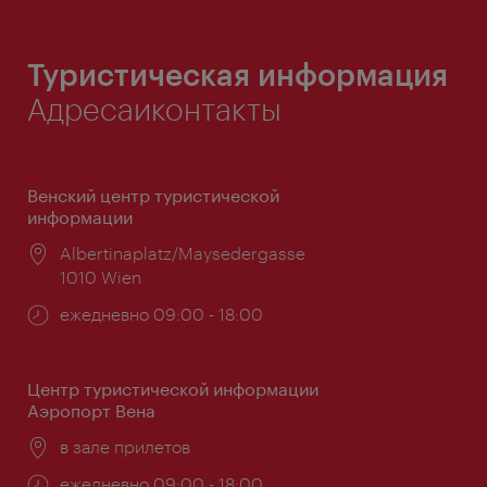
Туристическая информация
Адресаиконтакты
Венский центр туристической
информации
Расположение:
Albertinaplatz/Maysedergasse
1010 Wien
Часы
ежедневно 09:00 - 18:00
работы:
Центр туристической информации
Аэропорт Вена
Расположение:
в зале прилетов
Часы
ежедневно 09:00 - 18:00