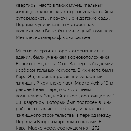
квартиры. Часто в таких муниципальных
жилищных комплексах строились бассейны,
супермаркеты, прачечные и детские сады.
Первым муниципальным строением,
возникшим в Вене, был жилищный комплекс
Метцлейнсталерхоф в 5-м районе.
Многие из архитекторов, строивших эти
здания, были учениками основоположника
Венского модерна Отто Вагнера в Академии
изобразительных искусств. В их числе был и
Карл Эн, спроектировавший известный
жилищный комплекс Карл-Маркс-Хоф в 19-м
районе Вены. Наряду с жилищным
комплексом Зандлейтенхоф , состоящим из 1
531 квартиры, который был построен в 16-м
районе, он является образцом "красного
жилищного строительства" в период между
Первой и Второй мировыми войнами. В
Карл-Маркс-Хофе, состоящем из 1 272