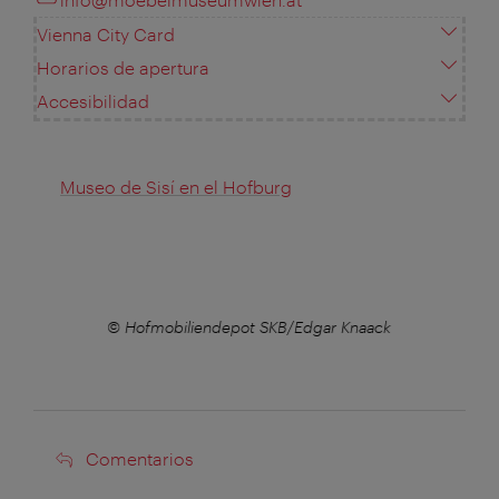
Vienna City Card
Horarios de apertura
Accesibilidad
Museo de Sisí en el Hofburg
ack
© Hofmobiliendepot SKB/Edgar Knaack
© 
Comentarios
Comentarios