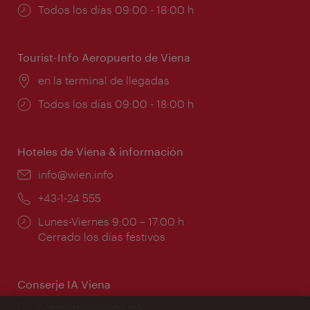
Horarios
Todos los días 09:00 - 18:00 h
de
apertura:
Tourist-Info Aeropuerto de Viena
Lugar:
en la terminal de llegadas
Horarios
Todos los días 09:00 - 18:00 h
de
apertura:
Hoteles de Viena & información
e-
info@wien.info
mail:
Teléfono:
+43-1-24 555
Horarios
Lunes-Viernes 9:00 – 17:00 h
de
Cerrado los días festivos
apertura:
Conserje IA Viena
concierge.vienna.info