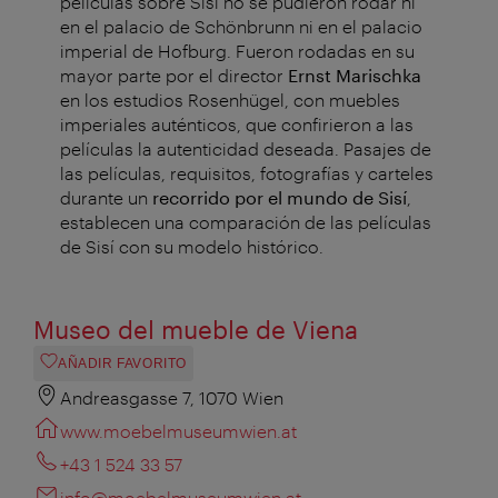
películas sobre Sisí no se pudieron rodar ni
en el palacio de Schönbrunn ni en el palacio
imperial de Hofburg. Fueron rodadas en su
mayor parte por el director
Ernst Marischka
en los estudios Rosenhügel, con muebles
imperiales auténticos, que confirieron a las
películas la autenticidad deseada. Pasajes de
las películas, requisitos, fotografías y carteles
durante un
recorrido por el mundo de Sisí
,
establecen una comparación de las películas
de Sisí con su modelo histórico.
Museo del mueble de Viena
AÑADIR FAVORITO
Andreasgasse 7, 1070 Wien
www.moebelmuseumwien.at
+43 1 524 33 57
info@moebelmuseumwien.at