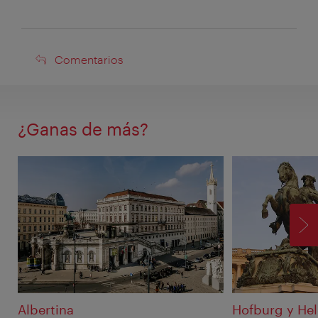
Comentarios
Comentarios
¿Ganas de más?
SI
Albertina
Hofburg y He