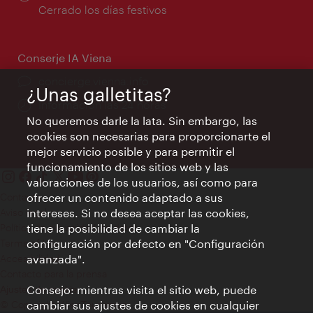
de
Cerrado los días festivos
apertura:
Conserje IA Viena
concierge.vienna.info
¿Unas galletitas?
Información las 24 horas
No queremos darle la lata. Sin embargo, las
cookies son necesarias para proporcionarte el
mejor servicio posible y para permitir el
funcionamiento de los sitios web y las
valoraciones de los usuarios, así como para
Contacto
ofrecer un contenido adaptado a sus
Aviso legal
intereses. Si no desea aceptar las cookies,
Política de privacidad de datos
tiene la posibilidad de cambiar la
Terms of Use
configuración por defecto en "Configuración
Accesibilidad
avanzada".
Contacto para la prensa
Consejo: mientras visita el sitio web, puede
Ajustes de cookie
© Copyright WienTourismus
cambiar sus ajustes de cookies en cualquier