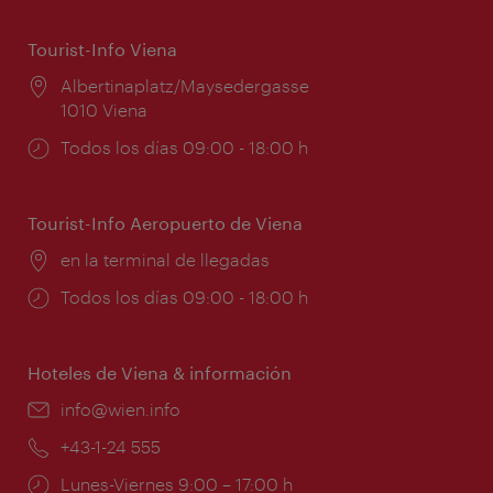
Tourist-Info Viena
Lugar:
Albertinaplatz/Maysedergasse
1010 Viena
Horarios
Todos los días 09:00 - 18:00 h
de
apertura:
Tourist-Info Aeropuerto de Viena
Lugar:
en la terminal de llegadas
Horarios
Todos los días 09:00 - 18:00 h
de
apertura:
Hoteles de Viena & información
e-
info@wien.info
mail:
Teléfono:
+43-1-24 555
Horarios
Lunes-Viernes 9:00 – 17:00 h