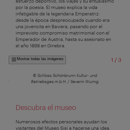
esfuerzo deportivo, los viajes y su entusiasmo
por la poesía. El museo explica la vida
infatigable de la legendaria Emperatriz:
desde la época despreocupada cuando era
una jovencita en Baviera, pasando por el
imprevisto compromiso matrimonial con el
Emperador de Austria, hasta su asesinato en
el año 1898 en Ginebra.
de
Mostrar todas las imágenes
1
/
3
© Schloss Schönbrunn Kultur- und
huber
Betriebsges.m.b.H. / Severin Wurnig
Descubra el museo
Numerosos efectos personales ayudan los
visitantes del Museo Sisí a hacerse una idea