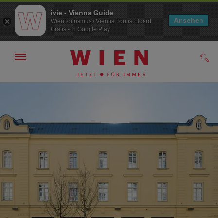
ivie - Vienna Guide
Ansehen
WienTourismus / Vienna Tourist Board
Gratis - In Google Play
Navigation
Such
anzeigen/
ausblenden
Zur
Zum
Navigation
Inhalt