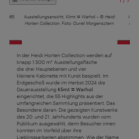
1
/
7
1), 1985
Ausstellungsansicht, Klimt ⮂ Warhol
–
© Heidi
Ausst
Horten Collection. Foto: Ouriel Morgensztern
Hort
In der Heidi Horten Collection werden auf
knapp 1.500 m² Ausstellungsfläche
die drei Hauptebenen und vier
kleinere Kabinette mit Kunst bespielt. Im
Erdgeschoß wurde im Herbst 2024 die
Dauerausstellung
Klimt ⮂ Warhol
eingerichtet, die 55 Highlights aus der
umfangreichen Sammlung präsentiert. Das
Besondere daran: Die gezeigten Kunstwerke
des 20. und 21. Jahrhunderts wurden vom
Publikum ausgewählt, denn Besucher:innen
konnten im Vorfeld über ihre
Lieblingsarbeiten abstimmen. Wie der Name