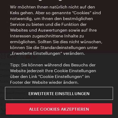
Wir möchten Ihnen natürlich nicht auf den
AI Concierge Wien
Keks gehen. Aber so genannte “Cookies” sind
notwendig, um Ihnen den bestmöglichen
Ort:
concierge.wien.info
Service zu bieten und die Funktion der
Öffnungszeiten:
Informationen rund um die Uhr
Websites und Auswertungen sowie auf Ihre
Interessen zugeschnittene Inhalte zu
ermöglichen. Sollten Sie dies nicht wünschen,
können Sie die Standardeinstellungen unter
„Erweiterte Einstellungen“ verändern.
Kontakt
Tipp: Sie können während des Besuchs der
Impressum
Website jederzeit Ihre Cookie Einstellungen
Datenschutz
über den Link “Cookie Einstellungen” im
Nutzungsbedingungen
Footer der Website wieder ändern.
Barrierefreiheit
Presse-Kontakt
ERWEITERTE EINSTELLUNGEN
Cookie Einstellungen
© Copyright WienTourismus
ALLE COOKIES AKZEPTIEREN