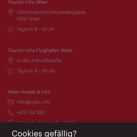
Tourist-Info Wien
Ort:
Albertinaplatz/Maysedergasse
1010 Wien
Öffnungszeiten:
Täglich 9 - 18 Uhr
Tourist-Info Flughafen Wien
Ort:
in der Ankunftshalle
Öffnungszeiten:
Täglich 9 - 18 Uhr
Wien Hotels & Info
Email:
info@wien.info
Telefon:
+43-1-24 555
Öffnungszeiten:
Montag - Freitag 9 – 17 Uhr
Feiertags geschlossen
Cookies gefällig?