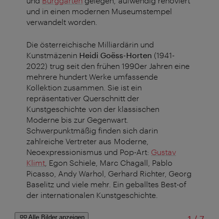
und
Burggarten
gelegen, aufwendig renoviert
und in einen modernen Museumstempel
verwandelt worden.
Die österreichische Milliardärin und
Kunstmäzenin
Heidi Goëss-Horten
(1941-
2022) trug seit den frühen 1990er Jahren eine
mehrere hundert Werke umfassende
Kollektion zusammen. Sie ist ein
repräsentativer Querschnitt der
Kunstgeschichte von der klassischen
Moderne bis zur Gegenwart.
Schwerpunktmäßig finden sich darin
zahlreiche Vertreter aus Moderne,
Neoexpressionismus und Pop-Art:
Gustav
Klimt
, Egon Schiele, Marc Chagall, Pablo
Picasso, Andy Warhol, Gerhard Richter, Georg
Baselitz und viele mehr. Ein geballtes Best-of
der internationalen Kunstgeschichte.
von
Alle Bilder anzeigen