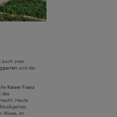
 auch zwei
ggarten
und der
ylle
Kaiser Franz
d des
emacht. Heute
 Musikgenies
en Wiese, im