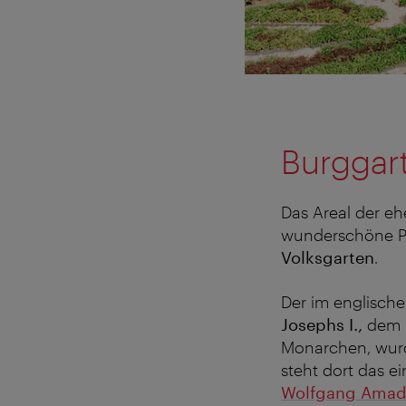
Burggar
Das Areal der e
wunderschöne Par
Volksgarten
.
Der im englische
Josephs I.,
dem G
Monarchen, wurd
steht dort das e
Wolfgang Amad