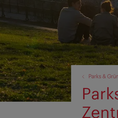
Zurück
Parks & Grü
zu:
Park
Zent