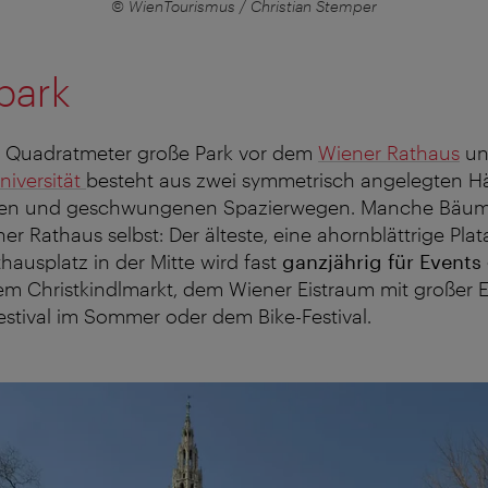
© WienTourismus / Christian Stemper
park
 Quadratmeter große Park vor dem
Wiener Rathaus
un
niversität
besteht aus zwei symmetrisch angelegten Häl
nen und geschwungenen Spazierwegen. Manche Bäume
ner Rathaus selbst: Der älteste, eine ahornblättrige Plat
thausplatz in der Mitte wird fast
ganzjährig für Events
em Christkindlmarkt, dem Wiener Eistraum mit großer Ei
stival im Sommer oder dem Bike-Festival.