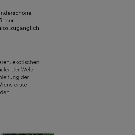
wunderschöne
iener
los zugänglich.
ten, exotischen
ler der Welt:
hleifung der
iens erste
 den