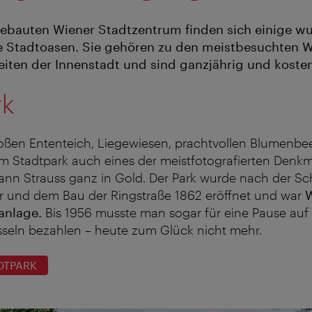
bebauten Wiener Stadtzentrum finden sich einige 
e Stadtoasen. Sie gehören zu den meistbesuchten W
ten der Innenstadt und sind ganzjährig und kosten
rk
ßen Ententeich, Liegewiesen, prachtvollen Blumenbee
 Stadtpark auch eines der meistfotografierten Denkmä
ann Strauss ganz in Gold. Der Park wurde nach der Sc
r und dem Bau der Ringstraße 1862 eröffnet und war
W
kanlage.
Bis 1956 musste man sogar für eine Pause auf
sseln bezahlen – heute zum Glück nicht mehr.
DTPARK