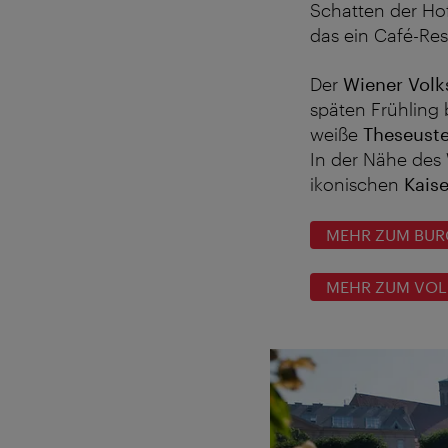
Schatten der H
das ein Café-Re
Der
Wiener Volk
späten Frühling
weiße
Theseust
In der Nähe des
ikonischen
Kaise
MEHR ZUM BUR
MEHR ZUM VOL