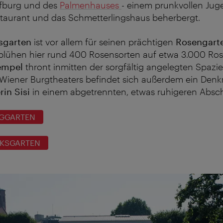
ofburg und des
Palmenhauses
- einem prunkvollen Juge
staurant und das Schmetterlingshaus beherbergt.
sgarten
ist vor allem für seinen prächtigen
Rosengart
 blühen hier rund 400 Rosensorten auf etwa 3.000 Ro
empel
thront inmitten der sorgfältig angelegten Spazi
 Wiener Burgtheaters befindet sich außerdem ein Denk
rin Sisi
in einem abgetrennten, etwas ruhigeren Absch
GGARTEN
KSGARTEN