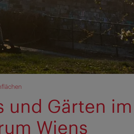
nflächen
s und Gärten im
rum Wiens