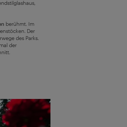
ndstilglashaus,
en
berühmt. Im
senstöcken. Der
erwege des Parks.
mal der
nitt.