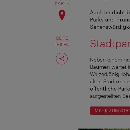
KARTE
Auch im dicht 
Parks und grün
Sehenswürdigkei
SEITE
Stadtpa
TEILEN
Seite
teilen
Neben einem gro
Bäumen wartet im
Walzerkönig Joh
alten Stadtmaue
öffentliche Par
aufgestellten Se
MEHR ZUM STA