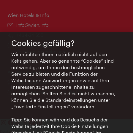
Wien Hotels & Info
Email:
info@wien.info
Telefon:
+43-1-24 555
Cookies gefällig?
Öffnungszeiten:
Montag - Freitag 9 – 17 Uhr
Feiertags geschlossen
Wir möchten Ihnen natürlich nicht auf den
Keks gehen. Aber so genannte “Cookies” sind
notwendig, um Ihnen den bestmöglichen
AI Concierge Wien
Service zu bieten und die Funktion der
Websites und Auswertungen sowie auf Ihre
Ort:
concierge.wien.info
Interessen zugeschnittene Inhalte zu
Öffnungszeiten:
Informationen rund um die Uhr
ermöglichen. Sollten Sie dies nicht wünschen,
können Sie die Standardeinstellungen unter
„Erweiterte Einstellungen“ verändern.
Tipp: Sie können während des Besuchs der
Website jederzeit Ihre Cookie Einstellungen
Kontakt
über den Link “Cookie Einstellungen” im