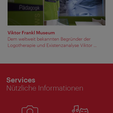
Viktor Frankl Museum
Dem weltweit bekannten Begründer der
Logotherapie und Existenzanalyse Viktor ...
Services
Nützliche Informationen