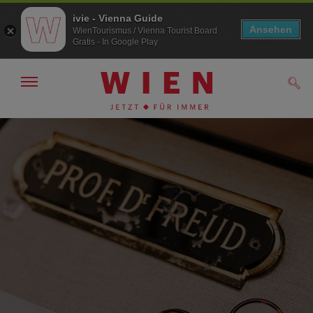
ivie - Vienna Guide
Ansehen
WienTourismus / Vienna Tourist Board
Gratis - In Google Play
Navigation
Such
anzeigen/
ausblenden
Zur
Zum
Navigation
Inhalt