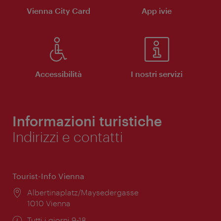
Vienna City Card
App ivie
Accessibilità
I nostri servizi
Informazioni turistiche
Indirizzi e contatti
Tourist-Info Vienna
Posizione:
Albertinaplatz/Maysedergasse
1010 Vienna
Orari
Tutti i giorni 9-18