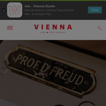
ivie - Vienna Guide
View
WienTourismus / Vienna Tourist Board
free - In Google Play
Mostra/nascondi
Cerc
navigazione
Alla
Al
navigazione
contenuto