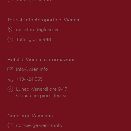
di
apertura:
Tourist-Info Aeroporto di Vienna
Posizione:
nell’atrio degli arrivi
Orari
Tutti i giorni 9-18
di
apertura:
Hotel di Vienna e informazioni
Email:
info@wien.info
Telefono:
+43-1-24 555
Orari
Lunedì-Venerdì ore 9–17
di
Chiuso nei giorni festivi
apertura:
Concierge IA Vienna
Ort:
concierge.vienna.info