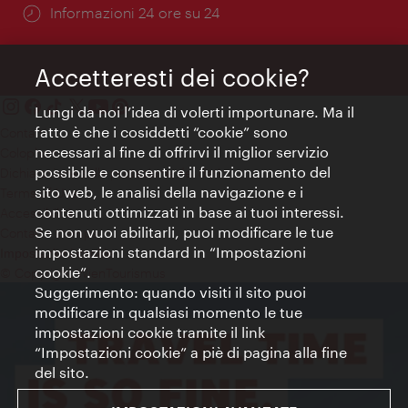
Öffnungszeiten:
Informazioni 24 ore su 24
Accetteresti dei cookie?
Lungi da noi l’idea di volerti importunare. Ma il
fatto è che i cosiddetti “cookie” sono
Contatti
necessari al fine di offrirvi il miglior servizio
Colophon
possibile e consentire il funzionamento del
Dichiarazione sulla protezione dei dati
sito web, le analisi della navigazione e i
Terms of Use
contenuti ottimizzati in base ai tuoi interessi.
Accessibilità
Se non vuoi abilitarli, puoi modificare le tue
Contatto stampa
impostazioni standard in “Impostazioni
Impostazioni cookie
cookie”.
© Copyright WienTourismus
Suggerimento: quando visiti il sito puoi
modificare in qualsiasi momento le tue
impostazioni cookie tramite il link
“Impostazioni cookie” a piè di pagina alla fine
del sito.