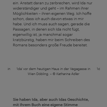
ein. Anstatt daran zu zerbrechen, wird Ida nur
widerständiger und geht – im Rahmen ihrer
Möglichkeiten – ihren eigenen Weg. Ich hoffe
schon, dass ich auch davon etwas in mir
habe. Und ich muss auch sagen, gerade die
Passagen, in denen sich Ida nicht fügt,
eigenwillig ist, ja manchmal sogar
kratzbürstig, haben mir beim Schreiben des
Romans besonders große Freude bereitet.
asse in
'Ida' vor dem heutigen Haus in der Vegagasse in
'Ida' 
Wien Döbling.
–
© Katharina Adler
Sie haben Ida, aber auch Idas Geschichte,
mit Ihrem Buch eine eigene Stimme