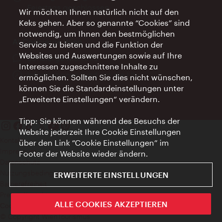
Feiertags geschlossen
Wir möchten Ihnen natürlich nicht auf den
Keks gehen. Aber so genannte “Cookies” sind
notwendig, um Ihnen den bestmöglichen
AI Concierge Wien
Service zu bieten und die Funktion der
Websites und Auswertungen sowie auf Ihre
Ort:
concierge.wien.info
Interessen zugeschnittene Inhalte zu
Öffnungszeiten:
Informationen rund um die Uhr
ermöglichen. Sollten Sie dies nicht wünschen,
können Sie die Standardeinstellungen unter
„Erweiterte Einstellungen“ verändern.
Tipp: Sie können während des Besuchs der
Website jederzeit Ihre Cookie Einstellungen
Kontakt
über den Link “Cookie Einstellungen” im
Impressum
Footer der Website wieder ändern.
Datenschutz
Nutzungsbedingungen
ERWEITERTE EINSTELLUNGEN
Barrierefreiheit
Presse-Kontakt
ALLE COOKIES AKZEPTIEREN
Cookie Einstellungen
© Copyright WienTourismus