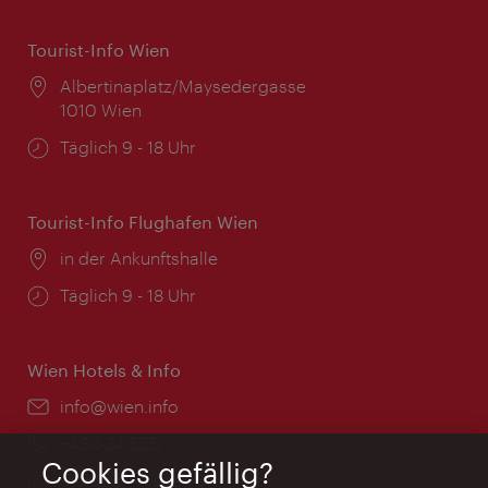
Tourist-Info Wien
Ort:
Albertinaplatz/Maysedergasse
1010 Wien
Öffnungszeiten:
Täglich 9 - 18 Uhr
Tourist-Info Flughafen Wien
Ort:
in der Ankunftshalle
Öffnungszeiten:
Täglich 9 - 18 Uhr
Wien Hotels & Info
Email:
info@wien.info
Telefon:
+43-1-24 555
Cookies gefällig?
Öffnungszeiten:
Montag - Freitag 9 – 17 Uhr