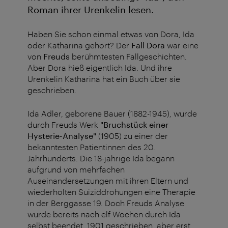
Roman ihrer Urenkelin lesen.
Haben Sie schon einmal etwas von Dora, Ida
oder Katharina gehört? Der
Fall Dora
war eine
von
Freuds
berühmtesten Fallgeschichten.
Aber Dora hieß eigentlich Ida. Und ihre
Urenkelin Katharina hat ein Buch über sie
geschrieben.
Ida Adler, geborene Bauer (1882-1945), wurde
durch Freuds Werk
"Bruchstück einer
Hysterie-Analyse"
(1905) zu einer der
bekanntesten Patientinnen des 20.
Jahrhunderts. Die 18-jährige Ida begann
aufgrund von mehrfachen
Auseinandersetzungen mit ihren Eltern und
wiederholten Suiziddrohungen eine Therapie
in der Berggasse 19. Doch Freuds Analyse
wurde bereits nach elf Wochen durch Ida
selbst beendet. 1901 geschrieben, aber erst