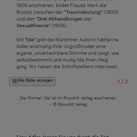
1905 erschienen, bildet Freuds Werk die
Brücke zwischen der
"Traumdeutung"
(1900)
und den
"Drei Abhandlungen zur
Sexualtheorie"
(1905).
Mit
"Ida"
gibt die Münchner Autorin Katharina
Adler erstmalig ihrer Urgroßmutter eine
eigene, unverkennbare Stimme und zeigt, wie
selbstbestimmt und mutig Ida ihren Weg
ging. Wir haben die Schriftstellerin interviewt.
von
Alle Bilder anzeigen
1
/
2
ler
Der Roman 'Ida' ist im Rowohlt Verlag erschienen.
'Id
–
© Rowohlt Verlag
Frau Adler, lassen Sie uns durch die Zeit