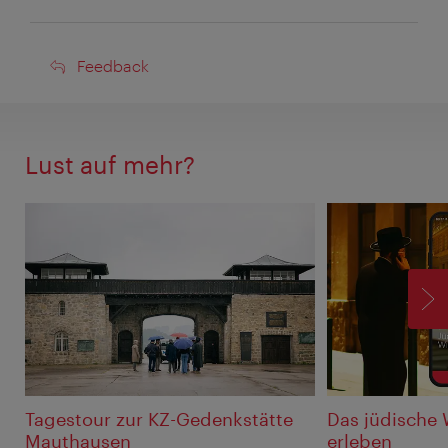
Feedback
Feedback
Lust auf mehr?
V
Tagestour zur KZ-Gedenkstätte
Das jüdische 
Mauthausen
erleben