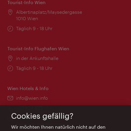
Tourist-Info Wien
Ort:
Albertinaplatz/Maysedergasse
1010 Wien
Öffnungszeiten:
Täglich 9 - 18 Uhr
Tourist-Info Flughafen Wien
Ort:
in der Ankunftshalle
Öffnungszeiten:
Täglich 9 - 18 Uhr
Wien Hotels & Info
Email:
info@wien.info
Telefon:
+43-1-24 555
Cookies gefällig?
Öffnungszeiten:
Montag - Freitag 9 – 17 Uhr
Feiertags geschlossen
Wir möchten Ihnen natürlich nicht auf den