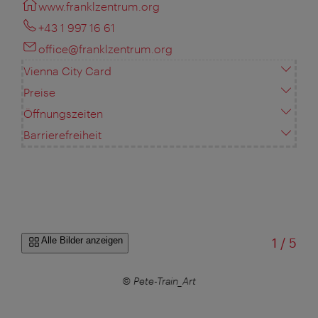
www.franklzentrum.org
+43 1 997 16 61
office@franklzentrum.org
Vienna City Card
Preise
Öffnungszeiten
Barrierefreiheit
von
Alle Bilder anzeigen
1
/
5
© Pete-Train_Art