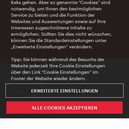
Keks gehen. Aber so genannte “Cookies” sind
notwendig, um Ihnen den bestmöglichen
AI Concierge Wien
Service zu bieten und die Funktion der
Websites und Auswertungen sowie auf Ihre
Ort:
concierge.wien.info
Interessen zugeschnittene Inhalte zu
Öffnungszeiten:
Informationen rund um die Uhr
ermöglichen. Sollten Sie dies nicht wünschen,
können Sie die Standardeinstellungen unter
„Erweiterte Einstellungen“ verändern.
Tipp: Sie können während des Besuchs der
Website jederzeit Ihre Cookie Einstellungen
Kontakt
über den Link “Cookie Einstellungen” im
Impressum
Footer der Website wieder ändern.
Datenschutz
Nutzungsbedingungen
ERWEITERTE EINSTELLUNGEN
Barrierefreiheit
Presse-Kontakt
ALLE COOKIES AKZEPTIEREN
Cookie Einstellungen
© Copyright WienTourismus