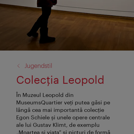
înapoi
Jugendstil
la:
Colecţia Leopold
În Muzeul Leopold din
MuseumsQuartier veţi putea găsi pe
lângă cea mai importantă colecţie
Egon Schiele şi unele opere centrale
ale lui Gustav Klimt, de exemplu
„Moartea şi viaţa” şi picturi de formă