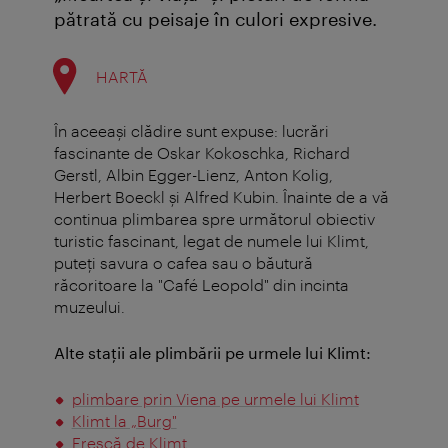
pătrată cu peisaje în culori expresive.
HARTĂ
În aceeaşi clădire sunt expuse: lucrări
fascinante de Oskar Kokoschka, Richard
Gerstl, Albin Egger-Lienz, Anton Kolig,
Herbert Boeckl şi Alfred Kubin. Înainte de a vă
continua plimbarea spre următorul obiectiv
turistic fascinant, legat de numele lui Klimt,
puteţi savura o cafea sau o băutură
răcoritoare la "Café Leopold" din incinta
muzeului.
Alte staţii ale plimbării pe urmele lui Klimt:
plimbare prin Viena pe urmele lui Klimt
Klimt la „Burg"
Frescă de Klimt