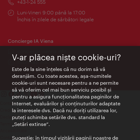
Telefon:
+43-1-24 555
Program:
Luni-Vineri 9:00 până la 17:00
Închis în zilele de sărbători legale
Concierge IA Viena
concierge.vienna.info
V-ar plăcea nişte cookie-uri?
Informații non-stop
Este de la sine înţeles că nu dorim să vă
deranjăm. Cu toate acestea, aşa-numitele
cookie-uri sunt necesare pentru a ne permite
să vă oferim cel mai bun serviciu posibil şi
pentru a asigura funcţionalitatea paginilor de
Contact
Internet, evaluărilor şi conţinuturilor adaptate
Credits
la interesele dvs. Dacă nu doriţi utilizarea lor,
Declaraţie privind protecţia datelor
puteţi schimba setările dvs. standard la
Terms of Use
„Setări extinse“.
Accesibilitate
Contact presa
Sugestie: în timpul vizitării paginii noastre de