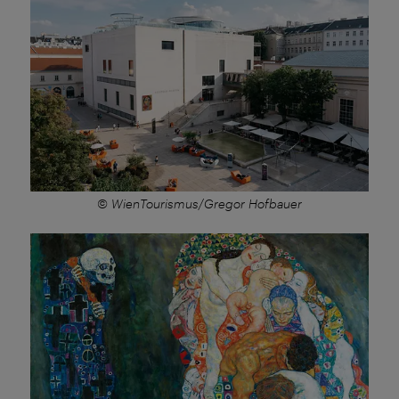
© WienTourismus/Gregor Hofbauer