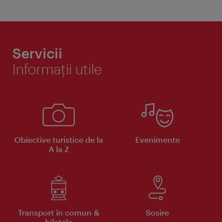
Servicii
Informaţii utile
Obiective turistice de la
Evenimente
A la Z
Transport în comun &
Sosire
biletele