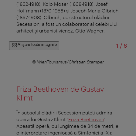
(1862-1918), Kolo Moser (1868-1918), Josef
Hoffmann (1870-1956) şi Joseph Maria Olbrich
(1867-1908). Olbrich, constructorul clădirii
Secession, a fost un colaborator al celebrului
arhitect şi urbanist vienez, Otto Wagner.
din
Afişare toate imaginile
1
/
6
© WienTourismus/Christian Stemper
©
Friza Beethoven de Gustav
Klimt
În subsolul clădirii Secession puteţi admira
opera lui Gustav Klimt "
Friza Beethoven
".
Această operă, cu lungimea de 34 de metri, e
o interpretare ingenioasă a Simfoniei a IX-a