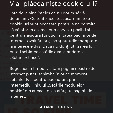
V-ar plăcea nişte cookie-uri?
Informații non-stop
Este de la sine înţeles că nu dorim să vă
deranjăm. Cu toate acestea, aşa-numitele
cookie-uri sunt necesare pentru a ne permite
să vă oferim cel mai bun serviciu posibil şi
pentru a asigura funcţionalitatea paginilor de
Contact
Internet, evaluărilor şi conţinuturilor adaptate
Credits
la interesele dvs. Dacă nu doriţi utilizarea lor,
Declaraţie privind protecţia datelor
puteţi schimba setările dvs. standard la
Terms of Use
„Setări extinse“.
Accesibilitate
Contact presa
Sugestie: în timpul vizitării paginii noastre de
Internet puteţi schimba în orice moment
Setări module cookie
© Copyright Wien Tourismus
setările dvs. pentru cookie-uri, prin
intermediul linkului „Setările modulelor
cookie“ din subsol, de la sfârşitul paginii de
Internet.
SETĂRILE EXTINSE