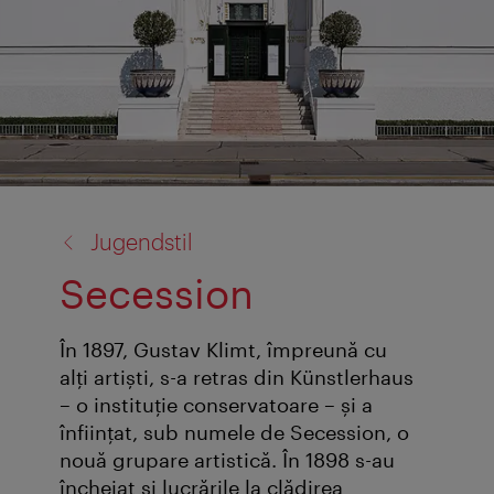
înapoi
Jugendstil
la:
Secession
În 1897, Gustav Klimt, împreună cu
alţi artişti, s-a retras din Künstlerhaus
– o instituţie conservatoare – şi a
înfiinţat, sub numele de Secession, o
nouă grupare artistică. În 1898 s-au
încheiat şi lucrările la clădirea