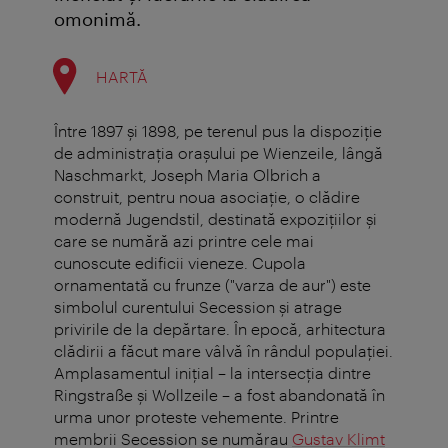
omonimă.
HARTĂ
Între 1897 şi 1898, pe terenul pus la dispoziţie
de administraţia oraşului pe Wienzeile, lângă
Naschmarkt, Joseph Maria Olbrich a
construit, pentru noua asociaţie, o clădire
modernă Jugendstil, destinată expoziţiilor şi
care se numără azi printre cele mai
cunoscute edificii vieneze. Cupola
ornamentată cu frunze ("varza de aur") este
simbolul curentului Secession şi atrage
privirile de la depărtare. În epocă, arhitectura
clădirii a făcut mare vâlvă în rândul populaţiei.
Amplasamentul iniţial – la intersecţia dintre
Ringstraße şi Wollzeile – a fost abandonată în
urma unor proteste vehemente. Printre
membrii Secession se numărau
Gustav Klimt