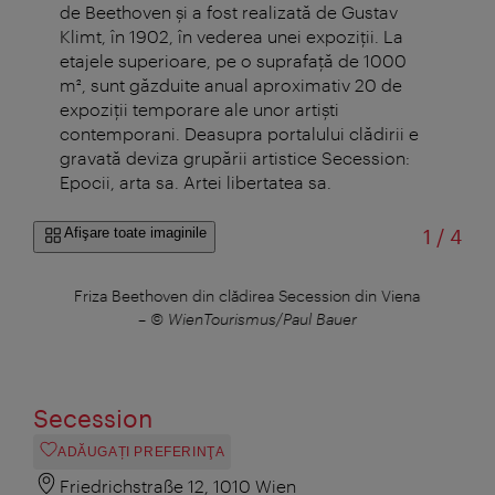
de Beethoven şi a fost realizată de Gustav
Klimt, în 1902, în vederea unei expoziţii. La
etajele superioare, pe o suprafaţă de 1000
m², sunt găzduite anual aproximativ 20 de
expoziţii temporare ale unor artişti
contemporani. Deasupra portalului clădirii e
gravată deviza grupării artistice Secession:
Epocii, arta sa. Artei libertatea sa.
din
Afişare toate imaginile
1
/
4
de pe
Friza Beethoven din clădirea Secession din Viena
Gust
–
© WienTourismus/Paul Bauer
Secession
ADĂUGAȚI PREFERINŢA
Friedrichstraße 12, 1010 Wien