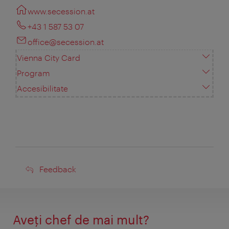
www.secession.at
+43 1 587 53 07
office@secession.at
Vienna City Card
Program
Accesibilitate
Feedback
Feedback
Aveţi chef de mai mult?