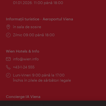
01.01.2026: 11:00 până 18:00
Informaţii turistice - Aeroportul Viena
Locul:
în sala de sosire
Program:
Zilnic 09:00 până 18:00
Wien Hotels & Info
E-
info@wien.info
mail:
Telefon:
+43-1-24 555
Program:
Luni-Vineri 9:00 până la 17:00
Închis în zilele de sărbători legale
Concierge IA Viena
concierge.vienna.info