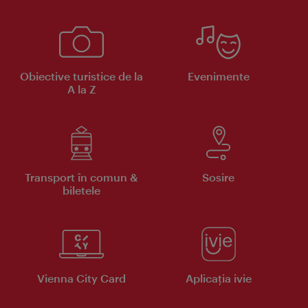
Obiective turistice de la
Evenimente
A la Z
Transport în comun &
Sosire
biletele
Vienna City Card
Aplicaţia ivie