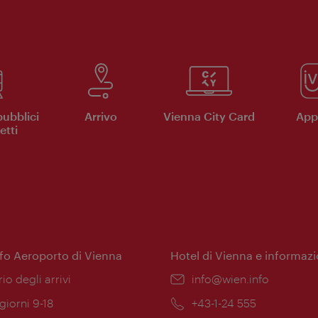
pubblici
Arrivo
Vienna City Card
App 
etti
nfo Aeroporto di Vienna
Hotel di Vienna e informazi
ione:
rio degli arrivi
Email:
info@wien.info
 giorni 9-18
Telefono:
+43-1-24 555