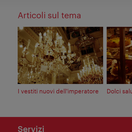
Articoli sul tema
I vestiti nuovi dell'imperatore
Dolci sal
Servizi