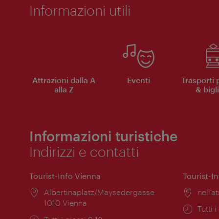
Informazioni utili
Attrazioni dalla A
Eventi
Trasporti 
alla Z
& bigli
Informazioni turistiche
Indirizzi e contatti
Tourist-Info Vienna
Tourist-I
Posizione:
Albertinaplatz/Maysedergasse
Posiz
nell’at
1010 Vienna
Orari
Tutti i