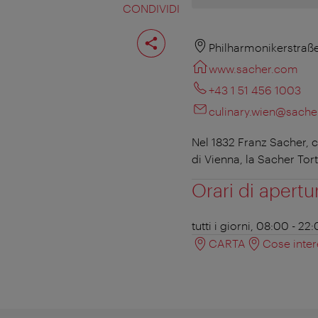
CONDIVIDI
Condividi
pagina
Philharmonikerstraße
www.sacher.com
+43 1 51 456 1003
culinary.wien@sach
Nel 1832 Franz Sacher, c
di Vienna, la Sacher Tort
Orari di apertu
tutti i giorni, 08:00 - 22
CARTA
Cose inter