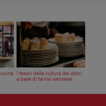
 cucina
I tesori della cultura dei dolci
a base di farina viennese