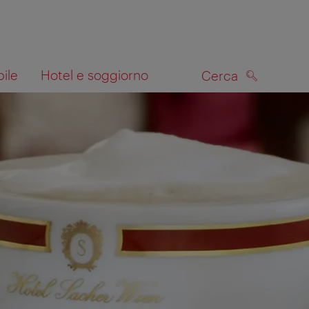
bile
Hotel e soggiorno
Cerca
CERCA
lla mappa