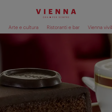
à
Arte e cultura
Ristoranti e bar
Vienna vivi
Mostra i risultati della ricerca su