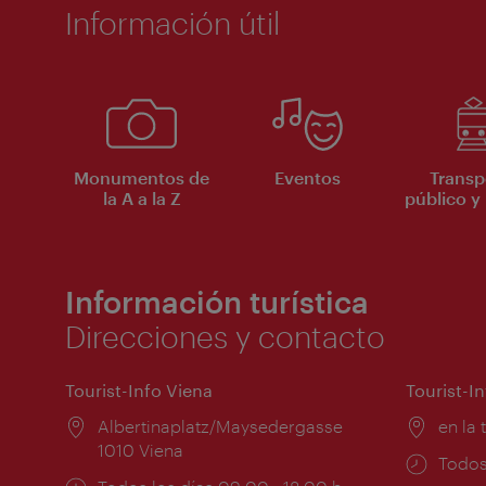
Información útil
Monumentos de
Eventos
Transp
la A a la Z
público y 
Información turística
Direcciones y contacto
Tourist-Info Viena
Tourist-I
Lugar:
Albertinaplatz/Maysedergasse
Lugar
en la 
1010 Viena
Horar
Todos