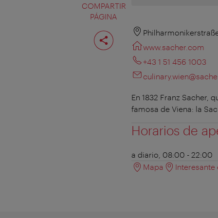
COMPARTIR
PÁGINA
Compartir
Philharmonikerstraße
página
www.sacher.com
+43 1 51 456 1003
culinary.wien@sach
En 1832 Franz Sacher, qu
famosa de Viena: la Sach
Horarios de ap
a diario, 08:00 - 22:00
Mapa
Interesante