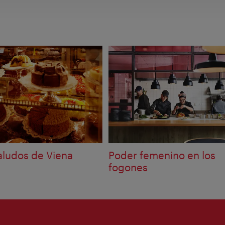
aludos de Viena
Poder femenino en los
fogones