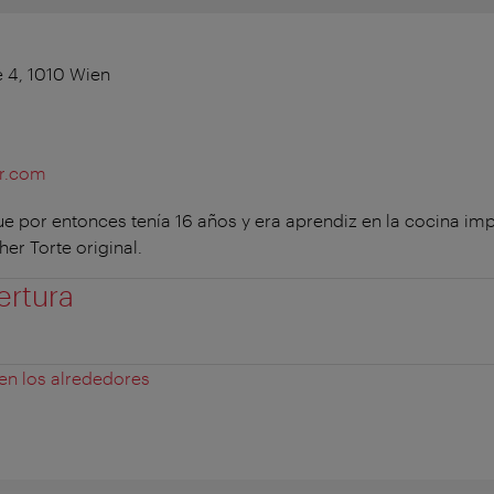
 4, 1010 Wien
er.com
e por entonces tenía 16 años y era aprendiz en la cocina impe
er Torte original.
ertura
 en los alrededores