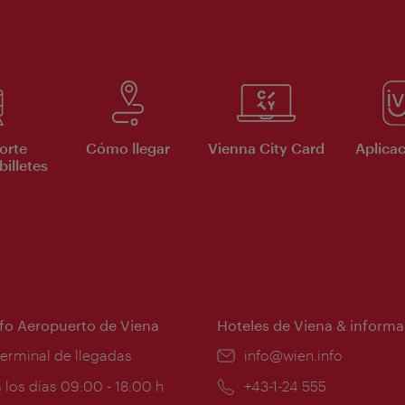
orte
Cómo llegar
Vienna City Card
Aplicac
billetes
nfo Aeropuerto de Viena
Hoteles de Viena & informa
:
terminal de llegadas
e-
info@wien.info
mail:
ios
 los días 09:00 - 18:00 h
Teléfono:
+43-1-24 555