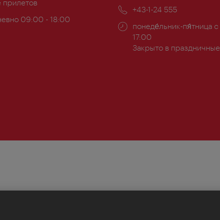
ложение:
е прилетов
почта:
Телефон:
+43-1-24 555
евно 09:00 - 18:00
Часы
понеде́льник-пя́тница с
ы:
работы:
17:00
Закрыто в праздничные