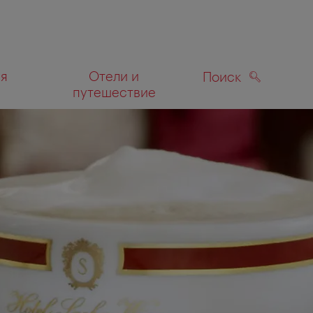
ля
Отели и
Поиск
путешествие
ПОИСК
а карте