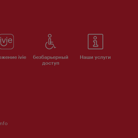
жение ivie
безбарьерный
Наши услуги
доступ
Info