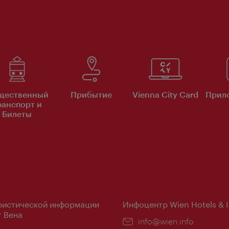
щественный
Прибытие
Vienna City Card
Прило
ранспорт и
Билеты
ристической информации
Инфоцентр Wien Hotels & 
 Вена
Эл.
info@wien.info