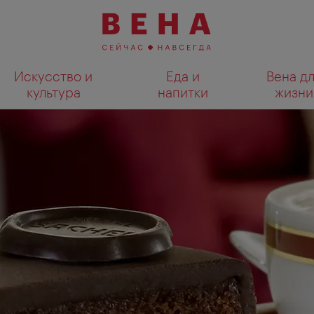
Искусство и
Еда и
Вена д
культура
напитки
жизни
Показать результаты поиска н