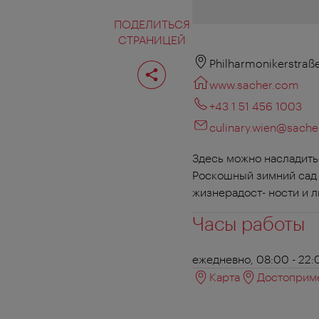
ПОДЕЛИТЬСЯ
СТРАНИЦЕЙ
Поделиться
Philharmonikerstraße
страницей
www.sacher.com
+43 1 51 456 1003
culinary.wien@sach
Здесь можно насладить
Роскошный зимний сад 
жизнерадост- ности и лю
Часы работы
ежедневно, 08:00 - 22:
Карта
Достоприме