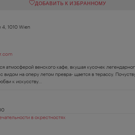
ДОБАВИТЬ К ИЗБРАННОМУ
 4, 1010 Wien
er.com
ся атмосферой венского кафе, вкушая кусочек легендарного
с видом на оперу летом превра- щается в терассу. Почуств
бви к искусству...
00
чательности в окрестностях