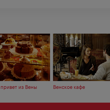
 привет из Вены
Венское кафе