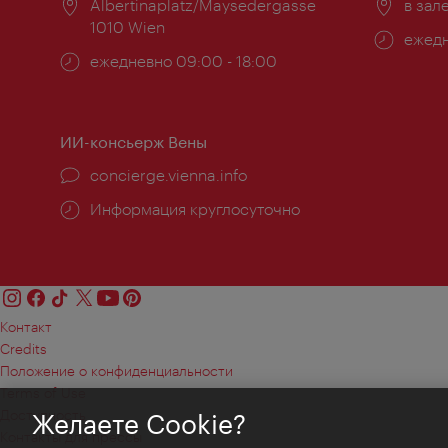
Расположение:
Albertinaplatz/Maysedergasse
Распо
в зал
1010 Wien
Часы
ежедн
Часы
ежедневно 09:00 - 18:00
работ
работы:
ИИ-консьерж Вены
concierge.vienna.info
Информация круглосуточно
Контакт
Credits
Положение о конфиденциальности
Terms of Use
Доступность
Желаете Cookie?
Контакты для прессы