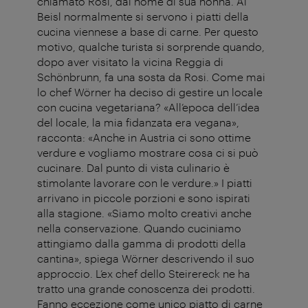
chiamato Rosi, dal nome di sua nonna. Al
Beisl normalmente si servono i piatti della
cucina viennese a base di carne. Per questo
motivo, qualche turista si sorprende quando,
dopo aver visitato la vicina Reggia di
Schönbrunn, fa una sosta da Rosi. Come mai
lo chef Wörner ha deciso di gestire un locale
con cucina vegetariana? «All’epoca dell’idea
del locale, la mia fidanzata era vegana»,
racconta: «Anche in Austria ci sono ottime
verdure e vogliamo mostrare cosa ci si può
cucinare. Dal punto di vista culinario è
stimolante lavorare con le verdure.» I piatti
arrivano in piccole porzioni e sono ispirati
alla stagione. «Siamo molto creativi anche
nella conservazione. Quando cuciniamo
attingiamo dalla gamma di prodotti della
cantina», spiega Wörner descrivendo il suo
approccio. L’ex chef dello Steirereck ne ha
tratto una grande conoscenza dei prodotti.
Fanno eccezione come unico piatto di carne