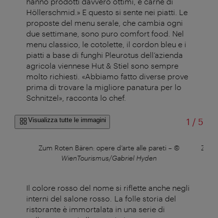
hanno prodotti davvero ottimi, e carne di
Höllerschmid.» E questo si sente nei piatti. Le
proposte del menu serale, che cambia ogni
due settimane, sono puro comfort food. Nel
menu classico, le cotolette, il cordon bleu e i
piatti a base di funghi Pleurotus dell’azienda
agricola viennese Hut & Stiel sono sempre
molto richiesti. «Abbiamo fatto diverse prove
prima di trovare la migliore panatura per lo
Schnitzel», racconta lo chef.
di
Visualizza tutte le immagini
1
/
5
onas
Zum Roten Bären: opere d’arte alle pareti
–
©
Zum 
WienTourismus/Gabriel Hyden
Il colore rosso del nome si riflette anche negli
interni del salone rosso. La folle storia del
ristorante è immortalata in una serie di