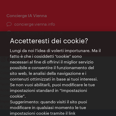
apertura:
Concierge IA Vienna
Ort:
concierge.vienna.info
Öffnungszeiten:
Informazioni 24 ore su 24
Accetteresti dei cookie?
Lungi da noi l’idea di volerti importunare. Ma il
fatto è che i cosiddetti “cookie” sono
necessari al fine di offrirvi il miglior servizio
Contatti
possibile e consentire il funzionamento del
Colophon
sito web, le analisi della navigazione e i
Dichiarazione sulla protezione dei dati
contenuti ottimizzati in base ai tuoi interessi.
Terms of Use
Se non vuoi abilitarli, puoi modificare le tue
Accessibilità
impostazioni standard in “Impostazioni
Contatto stampa
cookie”.
Suggerimento: quando visiti il sito puoi
Impostazioni cookie
© Copyright WienTourismus
modificare in qualsiasi momento le tue
impostazioni cookie tramite il link