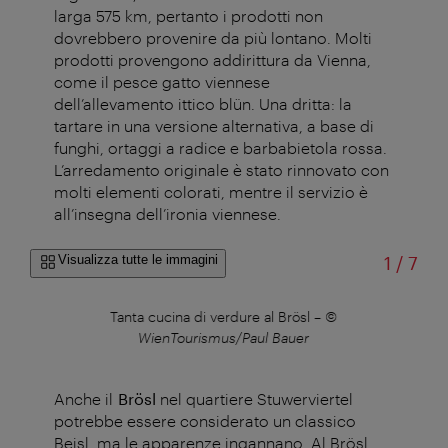
larga 575 km, pertanto i prodotti non
dovrebbero provenire da più lontano. Molti
prodotti provengono addirittura da Vienna,
come il pesce gatto viennese
dell’allevamento ittico blün. Una dritta: la
tartare in una versione alternativa, a base di
funghi, ortaggi a radice e barbabietola rossa.
L’arredamento originale è stato rinnovato con
molti elementi colorati, mentre il servizio è
all’insegna dell’ironia viennese.
di
Visualizza tutte le immagini
1
/
7
toph
Tanta cucina di verdure al Brösl
–
©
WienTourismus/Paul Bauer
Anche il
Brösl
nel quartiere Stuwerviertel
potrebbe essere considerato un classico
Beisl, ma le apparenze ingannano. Al Brösl