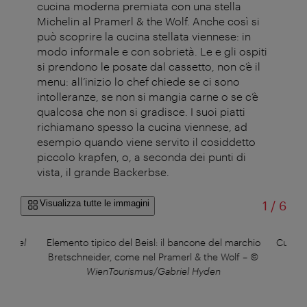
cucina moderna premiata con una stella
Michelin al Pramerl & the Wolf. Anche così si
può scoprire la cucina stellata viennese: in
modo informale e con sobrietà. Le e gli ospiti
si prendono le posate dal cassetto, non c’è il
menu: all’inizio lo chef chiede se ci sono
intolleranze, se non si mangia carne o se c’è
qualcosa che non si gradisce. I suoi piatti
richiamano spesso la cucina viennese, ad
esempio quando viene servito il cosiddetto
piccolo krapfen, o, a seconda dei punti di
vista, il grande Backerbse.
di
Visualizza tutte le immagini
1
/
6
abriel
Elemento tipico del Beisl: il bancone del marchio
Cucina
Bretschneider, come nel Pramerl & the Wolf
–
©
WienTourismus/Gabriel Hyden