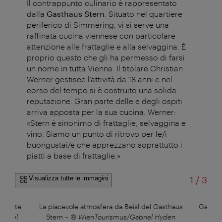
Il contrappunto culinario è rappresentato
dalla
Gasthaus Stern
. Situato nel quartiere
periferico di Simmering, vi si serve una
raffinata cucina viennese con particolare
attenzione alle frattaglie e alla selvaggina. È
proprio questo che gli ha permesso di farsi
un nome in tutta Vienna. Il titolare Christian
Werner gestisce l’attività da 18 anni e nel
corso del tempo si è costruito una solida
reputazione. Gran parte delle e degli ospiti
arriva apposta per la sua cucina. Werner:
«Stern è sinonimo di frattaglie, selvaggina e
vino. Siamo un punto di ritrovo per le/i
buongustai/e che apprezzano soprattutto i
piatti a base di frattaglie.»
di
Visualizza tutte le immagini
1
/
3
goniste
La piacevole atmosfera da Beisl del Gasthaus
Gasthau
briel
Stern
–
© WienTourismus/Gabriel Hyden