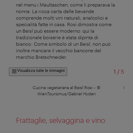
nel menu i Maultaschen, come li preparava la
nonna. La ricca carta delle bevande
comprende molti vini naturali, analcolici e
specialità fatte in casa. Rosi dimostra come
un Beisl può essere moderno: qui la
tradizionale boiserie è stata dipinta di
bianco. Come simbolo di un Beisl, non può
inoltre mancare il vecchio bancone del
marchio Bretschneider.
di
Visualizza tutte le immagini
1
/
5
©
Cucina vegetariana al Beisl Rosi
–
©
Rosi 
WienTourismus/Gabriel Hyden
Frattaglie, selvaggina e vino