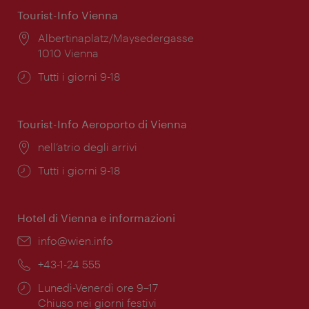
Tourist-Info Vienna
Posizione:
Albertinaplatz/Maysedergasse
1010 Vienna
Orari
Tutti i giorni 9-18
di
apertura:
Tourist-Info Aeroporto di Vienna
Posizione:
nell’atrio degli arrivi
Orari
Tutti i giorni 9-18
di
apertura:
Hotel di Vienna e informazioni
Email:
info@wien.info
Telefono:
+43-1-24 555
Orari
Lunedì-Venerdì ore 9–17
di
Chiuso nei giorni festivi