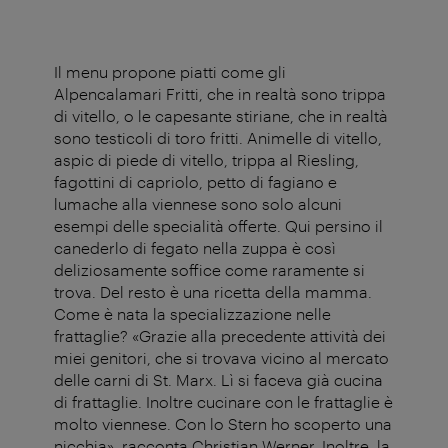
Il menu propone piatti come gli
Alpencalamari Fritti, che in realtà sono trippa
di vitello, o le capesante stiriane, che in realtà
sono testicoli di toro fritti. Animelle di vitello,
aspic di piede di vitello, trippa al Riesling,
fagottini di capriolo, petto di fagiano e
lumache alla viennese sono solo alcuni
esempi delle specialità offerte. Qui persino il
canederlo di fegato nella zuppa è così
deliziosamente soffice come raramente si
trova. Del resto è una ricetta della mamma.
Come è nata la specializzazione nelle
frattaglie? «Grazie alla precedente attività dei
miei genitori, che si trovava vicino al mercato
delle carni di St. Marx. Lì si faceva già cucina
di frattaglie. Inoltre cucinare con le frattaglie è
molto viennese. Con lo Stern ho scoperto una
nicchia», racconta Christian Werner. Inoltre, la