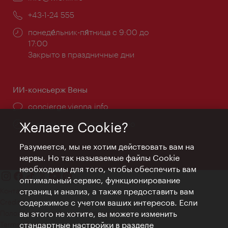
почта:
Телефон:
+43-1-24 555
Часы
понеде́льник-пя́тница с 9:00 до
работы:
17:00
Закрыто в праздничные дни
ИИ-консьерж Вены
concierge.vienna.info
Информация круглосуточно
Желаете Cookie?
Разумеется, мы не хотим действовать вам на
нервы. Но так называемые файлы Cookie
необходимы для того, чтобы обеспечить вам
оптимальный сервис, функционирование
Контакт
страниц и анализ, а также предоставить вам
Credits
содержимое с учетом ваших интересов. Если
Положение о конфиденциальности
вы этого не хотите, вы можете изменить
Terms of Use
стандартные настройки в разделе